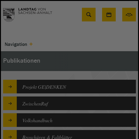
Suche
Navigation
Publikationen
Projekt GE|DENKEN
ZwischenRuf
Volkshandbuch
Broschüren & Faltblätter