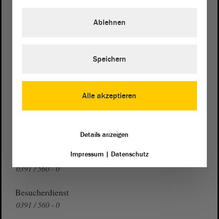
von Sachsen-Anhalt
Landtag
Ablehnen
Domplatz 6–9
39104 Magdeburg
Speichern
Wegbeschreibung
Auf Google Maps
Alle akzeptieren
Telefon und Fax
Zentrale:
0391 / 560 - 0
Fax:
0391 / 560 - 1123
Details anzeigen
Impressum
|
Datenschutz
Presse- und Öffentlichkeitsarbeit
0391 / 560 - 0
Besucherdienst
0391 / 560 - 0