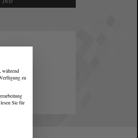
DVD
g, während
r Verfügung zu
erarbeitung
lesen Sie für