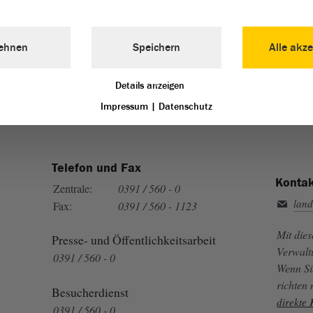
Landtag von Sachsen-Anhalt vertreten:
ehnen
Speichern
Alle akze
Details anzeigen
Impressum
|
Datenschutz
Telefon und Fax
Kontak
Zentrale:
0391 / 560 - 0
land
Fax:
0391 / 560 - 1123
Mit die
Presse- und Öffentlichkeitsarbeit
Verwalt
0391 / 560 - 0
Wenn Si
richten
Besucherdienst
direkte
0391 / 560 - 0