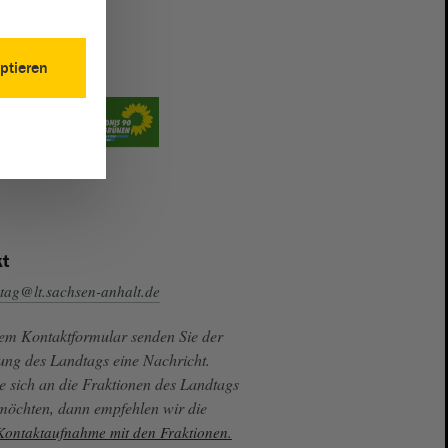
ptieren
t
tag@lt.sachsen-anhalt.de
sem Kontaktformular senden Sie der
ung des Landtags eine Nachricht.
e sich an die Fraktionen des Landtags
 möchten, dann empfehlen wir die
 Kontaktaufnahme mit den Fraktionen.