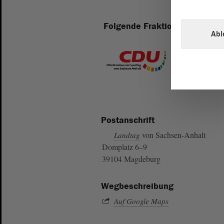
Folgende Fraktionen sind im 
Abl
Postanschrift
von Sachsen-Anhalt
Landtag
Domplatz 6–9
39104 Magdeburg
Wegbeschreibung
Auf Google Maps