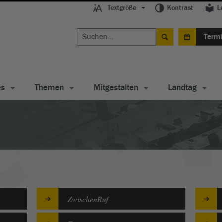
Textgröße
Kontrast
L
Term
es
Themen
Mitgestalten
Landtag
ZwischenRuf