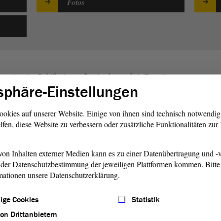
Fotos
en einzelne Publikationen für eine kostenfreie Bestellung
sphäre-Einstellungen
zum Download angeboten. Die eingestellten Fotos sind
Eine Verwendung im Bereich der Aus- und Weiterbildung ist
den Sie sich dazu an die Pressestelle des Landtags von
ookies auf unserer Website. Einige von ihnen sind technisch notwendi
ndung des Links
www.landtag.sachsen-
lfen, diese Website zu verbessern oder zusätzliche Funktionalitäten zu
on Inhalten externer Medien kann es zu einer Datenübertragung und -v
der Datenschutzbestimmung der jeweiligen Plattformen kommen. Bitte 
mationen unsere Datenschutzerklärung.
ige Cookies
Statistik
von Drittanbietern