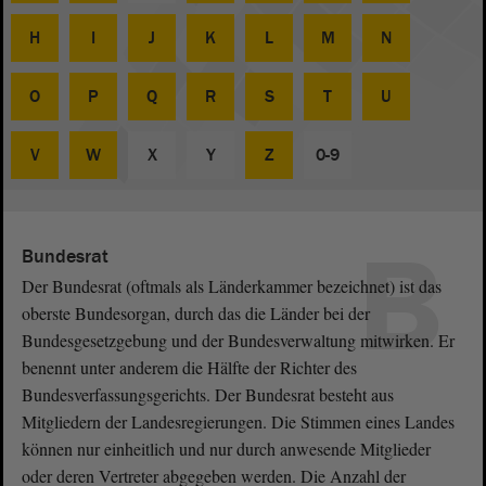
H
I
J
K
L
M
N
O
P
Q
R
S
T
U
V
W
X
Y
Z
0-9
B
Bundesrat
Der Bundesrat (oftmals als Länderkammer bezeichnet) ist das
oberste Bundesorgan, durch das die Länder bei der
Bundesgesetzgebung und der Bundesverwaltung mitwirken. Er
benennt unter anderem die Hälfte der Richter des
Bundesverfassungsgerichts. Der Bundesrat besteht aus
Mitgliedern der Landesregierungen. Die Stimmen eines Landes
können nur einheitlich und nur durch anwesende Mitglieder
oder deren Vertreter abgegeben werden. Die Anzahl der