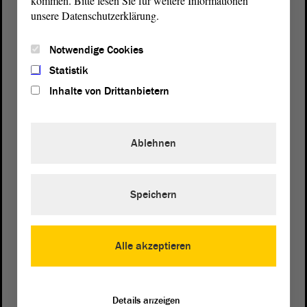
kommen. Bitte lesen Sie für weitere Informationen
unsere Datenschutzerklärung.
Notwendige Cookies
Statistik
Inhalte von Drittanbietern
Ablehnen
Speichern
Postanschrift
Landtag von Sachsen-Anhalt
Alle akzeptieren
Domplatz 6–9
39104 Magdeburg
Details anzeigen