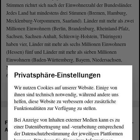
Stimmen richtet sich nach der Einwohnerzahl der Bundesländer.
Jedes Land hat mindestens drei Stimmen (Bremen, Hamburg,
Mecklenburg-Vorpommern, Saarland). Länder mit mehr als zwei
Millionen Einwohnern (Berlin, Brandenburg, Rheinland-Pfalz,
Sachsen, Sachsen-Anhalt, Schleswig-Holstein, Thüringen)
haben vier, Länder mit mehr als sechs Millionen Einwohnern
(Hessen) fünf und Länder mit mehr als sieben Millionen
Einwohnern (Baden-Württemberg, Bayern, Niedersachsen,
Nordrhein-Westfalen) haben sechs Stimmen. Der Bundesrat hat
Privatsphäre-Einstellungen
69 Mitglieder.
Wir nutzen Cookies auf unserer Website. Einige von
ihnen sind technisch notwendig, während andere uns
helfen, diese Website zu verbessern oder zusätzliche
Funktionalitäten zur Verfügung zu stellen.
Bei Anzeige von Inhalten externer Medien kann es zu
Folgende Fraktionen sind im Landtag von Sachsen-
einer Datenübertragung und -verarbeitung entsprechend
Anhalt vertreten:
der Datenschutzbestimmung der jeweiligen Plattformen