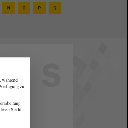
N
O
P
Q
S
g, während
r Verfügung zu
erarbeitung
lesen Sie für