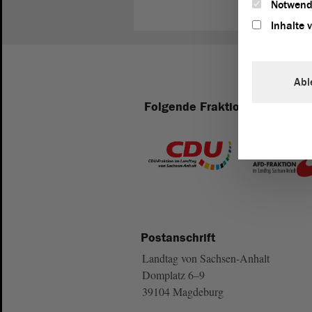
Notwend
Inhalte 
Abl
Folgende Fraktionen sind im 
Postanschrift
Landtag von Sachsen-Anhalt
Domplatz 6–9
39104 Magdeburg