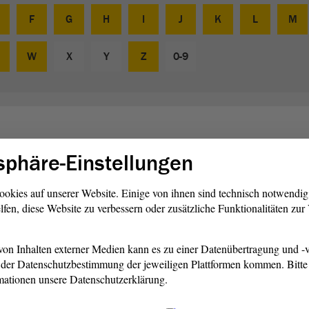
F
G
H
I
J
K
L
M
W
X
Y
Z
0-9
sphäre-Einstellungen
hes Formular, auf dem die Kandidaten und Parteien, die zu
ookies auf unserer Website. Einige von ihnen sind technisch notwendi
lfen, diese Website zu verbessern oder zusätzliche Funktionalitäten zu
zeichnet sind. Sie unterscheiden sich inhaltlich von
 aber insgesamt dasselbe Aussehen. Auf dem Stimmzettel
ximal zwei), anschließend wird er in die Wahlurne
on Inhalten externer Medien kann es zu einer Datenübertragung und -v
der Datenschutzbestimmung der jeweiligen Plattformen kommen. Bitte 
mationen unsere Datenschutzerklärung.