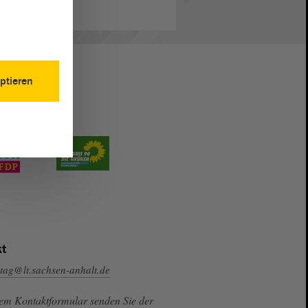
ptieren
t
tag@lt.sachsen-anhalt.de
sem Kontaktformular senden Sie der