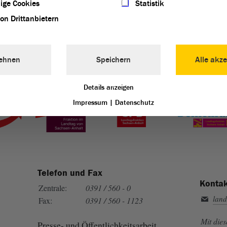
ige Cookies
Statistik
von Drittanbietern
ehnen
Speichern
Alle akze
Landtag von Sachsen-Anhalt vertreten:
Details anzeigen
Impressum
|
Datenschutz
Telefon und Fax
Kontak
Zentrale:
0391 / 560 - 0
land
Fax:
0391 / 560 - 1123
Mit die
Presse- und Öffentlichkeitsarbeit