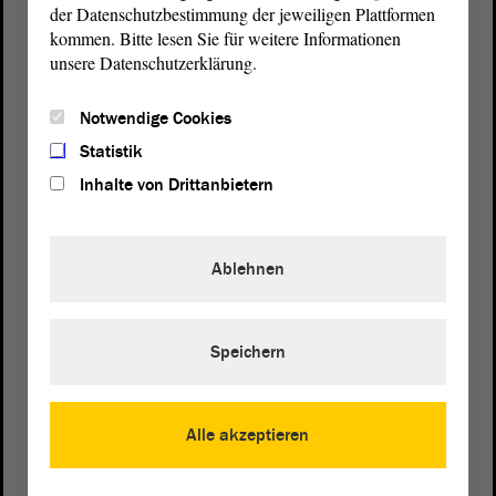
der Datenschutzbestimmung der jeweiligen Plattformen
39104 Magdeburg
kommen. Bitte lesen Sie für weitere Informationen
unsere Datenschutzerklärung.
Wegbeschreibung
Auf Google Maps
Notwendige Cookies
Statistik
Telefon und Fax
Inhalte von Drittanbietern
Zentrale:
0391 / 560 - 0
Fax:
0391 / 560 - 1123
Ablehnen
Presse- und Öffentlichkeitsarbeit
0391 / 560 - 0
Speichern
Besucherdienst
0391 / 560 - 0
Alle akzeptieren
Kontakt