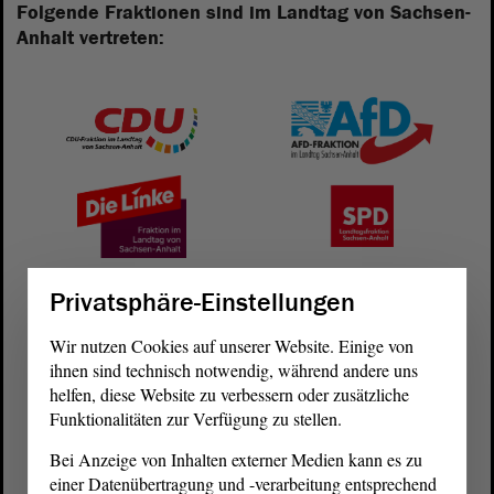
Folgende Fraktionen sind im Landtag von Sachsen-
Anhalt vertreten:
Privatsphäre-Einstellungen
Wir nutzen Cookies auf unserer Website. Einige von
ihnen sind technisch notwendig, während andere uns
helfen, diese Website zu verbessern oder zusätzliche
Funktionalitäten zur Verfügung zu stellen.
Postanschrift
Bei Anzeige von Inhalten externer Medien kann es zu
von Sachsen-Anhalt
Landtag
einer Datenübertragung und -verarbeitung entsprechend
Domplatz 6–9