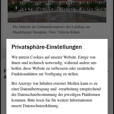
Die Südseite des Gebäudekomplexes des Landtags am
Magdeburger Domplatz. Foto: Viktoria Kühne
Privatsphäre-Einstellungen
Wir nutzen Cookies auf unserer Website. Einige von
ihnen sind technisch notwendig, während andere uns
helfen, diese Website zu verbessern oder zusätzliche
Folgende Fraktionen sind im Landtag von Sachsen-
Funktionalitäten zur Verfügung zu stellen.
Anhalt vertreten:
Bei Anzeige von Inhalten externer Medien kann es zu
einer Datenübertragung und -verarbeitung entsprechend
der Datenschutzbestimmung der jeweiligen Plattformen
kommen. Bitte lesen Sie für weitere Informationen
unsere Datenschutzerklärung.