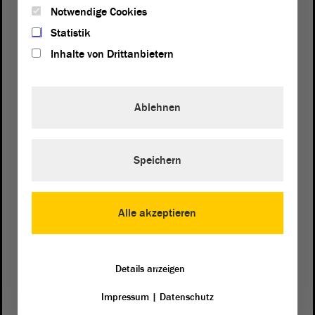
Notwendige Cookies
Statistik
Inhalte von Drittanbietern
Ablehnen
Postanschrift
Speichern
von Sachsen-Anhalt
Landtag
Domplatz 6–9
39104 Magdeburg
Alle akzeptieren
Wegbeschreibung
Auf Google Maps
Details anzeigen
Impressum
|
Datenschutz
Telefon und Fax