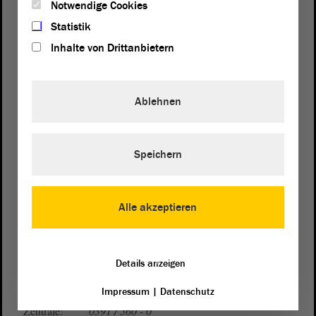
Notwendige Cookies
Statistik
Inhalte von Drittanbietern
Ablehnen
Postanschrift
Speichern
von Sachsen-Anhalt
Landtag
Domplatz 6–9
39104 Magdeburg
Alle akzeptieren
Wegbeschreibung
Auf Google Maps
Details anzeigen
Telefon und Fax
Impressum
|
Datenschutz
Zentrale:
0391 / 560 - 0