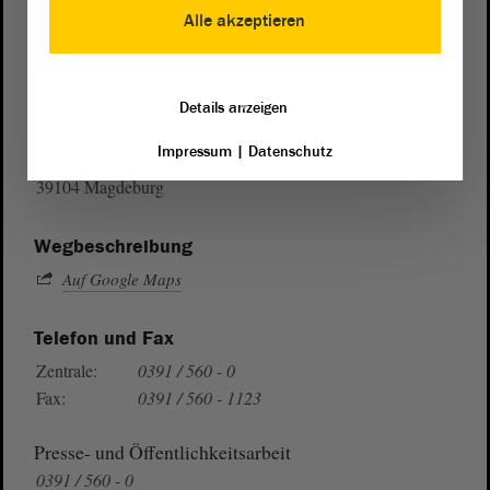
Alle akzeptieren
Postanschrift
Details anzeigen
von Sachsen-Anhalt
Landtag
Impressum
|
Datenschutz
Domplatz 6–9
39104 Magdeburg
Wegbeschreibung
Auf Google Maps
Telefon und Fax
Zentrale:
0391 / 560 - 0
Fax:
0391 / 560 - 1123
Presse- und Öffentlichkeitsarbeit
0391 / 560 - 0