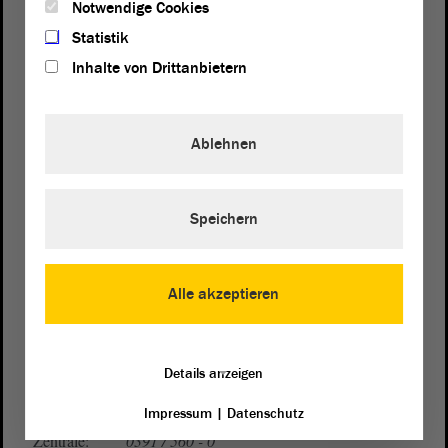
Notwendige Cookies
Statistik
Inhalte von Drittanbietern
Ablehnen
Postanschrift
Speichern
von Sachsen-Anhalt
Landtag
Domplatz 6–9
39104 Magdeburg
Alle akzeptieren
Wegbeschreibung
Auf Google Maps
Details anzeigen
Telefon und Fax
Impressum
|
Datenschutz
Zentrale:
0391 / 560 - 0