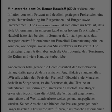
erklärte, eine
Ministerpräsident Dr. Reiner Haseloff
(CDU)
Inflation von zehn Prozent und deutlich gestiegene Preise seien eine
große Herausforderung für Bürgerinnen und Bürger sowie
Unternehmen. „Die
Landesregierung
ist sich durchaus bewusst, dass
viele Unternehmen in unserem Land unter hohem Druck stehen.“
Haseloff hätte sich bereits im Sommer dafür starkgemacht, dass
energieintensive Unternehmen im Einzelfall Unterstützung erhalten
könnten, wie beispielsweise das Stickstoffwerk in Piesteritz. Die
Preissteigerungen träfen aber auch die Gastronomie, den Tourismus,
die Kultur und viele Handwerkerbetriebe.
Andererseits habe gerade die Geschlossenheit der Demokratien
bislang dafür gesorgt, dem russischen Angriffskrieg standzuhalten.
„Wir alle zahlen den Preis der Freiheit!“ Obwohl viele Menschen
deshalb in Sorge seien, ist die Bereitschaft, die Ukraine zu
unterstützen, weiterhin groß, unterstrich Haseloff. Die Bürger
erwarteten jedoch, dass die Politik die Wirtschaft angemessen
unterstütze und Wohlstandverluste weitestgehend ausgeglichen
würden. Seiner Ansicht nach blieben die Preissteigerungen noch
länger bestehen. Dies werde dazu führen, dass manche Unternehmen