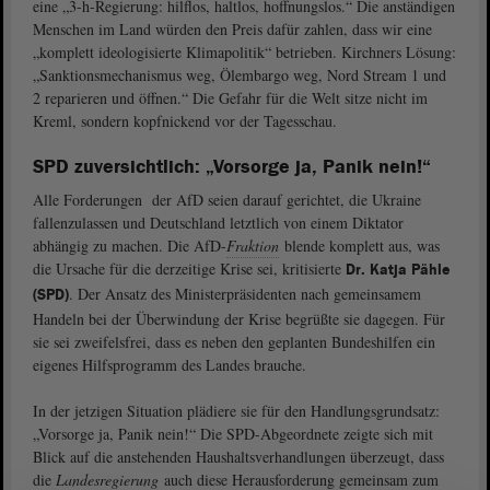
eine „3-h-Regierung: hilflos, haltlos, hoffnungslos.“ Die anständigen
Menschen im Land würden den Preis dafür zahlen, dass wir eine
„komplett ideologisierte Klimapolitik“ betrieben. Kirchners Lösung:
„Sanktionsmechanismus weg, Ölembargo weg, Nord Stream 1 und
2 reparieren und öffnen.“ Die Gefahr für die Welt sitze nicht im
Kreml, sondern kopfnickend vor der Tagesschau.
SPD zuversichtlich: „Vorsorge ja, Panik nein!“
Alle Forderungen der AfD seien darauf gerichtet, die Ukraine
fallenzulassen und Deutschland letztlich von einem Diktator
abhängig zu machen. Die AfD-
Fraktion
blende komplett aus, was
die Ursache für die derzeitige Krise sei, kritisierte
Dr. Katja Pähle
. Der Ansatz des Ministerpräsidenten nach gemeinsamem
(SPD)
Handeln bei der Überwindung der Krise begrüßte sie dagegen. Für
sie sei zweifelsfrei, dass es neben den geplanten Bundeshilfen ein
eigenes Hilfsprogramm des Landes brauche.
In der jetzigen Situation plädiere sie für den Handlungsgrundsatz:
„Vorsorge ja, Panik nein!“ Die SPD-Abgeordnete zeigte sich mit
Blick auf die anstehenden Haushaltsverhandlungen überzeugt, dass
die
Landesregierung
auch diese Herausforderung gemeinsam zum