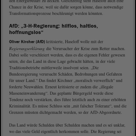
den Energiebedarf zu decken. Gleichzeitig sieht Haseloff auch eine
Chance in der Krise, weil sie dafür sorgen könne, dass notwendige
Transformationsprozesse beschleunigt werden könnten.
AfD: „3-H-Regierung: hilflos, haltlos,
hoffnungslos“
kritisierte, Haseloff wolle mit der
Oliver Kircher (AfD)
Regierungserklärung
die Verursacher der Krise zum Retter machen.
Dabei solle verschleiert werden, dass es die eigenen Fehler gewesen
seien, die das Land in diese Lage gebracht hätten, in der viele
Traditionsbetriebe mittlerweile insolvent seien. „Die
Bundesregierung verursacht Schäden, Bedrohungen und Gefahren
für unser Land.“ Das findet Kirchner „moralisch verwerflich“ und
forderte Neuwahlen. Erneut kritisierte er zudem die „illegale
Masseneinwanderung“. Das geplante Bürgergeld werde diese
Tendenz noch verstärken, dies führe letztlich auch zu einer erhöhten
Kriminalität. Es müsse Schluss sein „mit falscher Toleranz“, und die
Grenzen müssten dichtgemacht werden, so der AfD-Abgeordnete.
Das Land würde Schulden über Schulden machen und es sei unklar,
wo das viele Geld eigentlich herkommen solle. Die Regierung sei