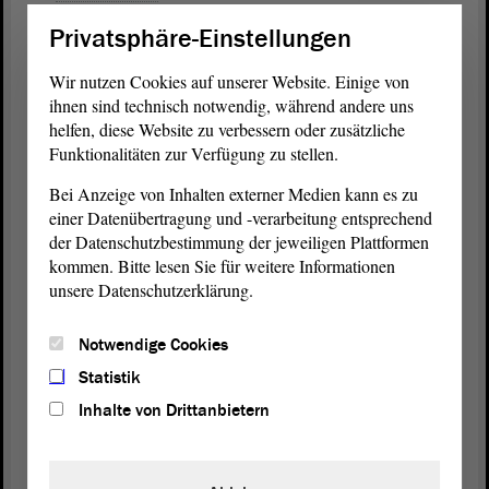
Wohle unseres Landes gut meistern werde.
Privatsphäre-Einstellungen
DIE LINKE: „Krisenkosten gerecht verteilen"
Wir nutzen Cookies auf unserer Website. Einige von
Mit dem Redebeitrag hätte die AfD-
Fraktion
den Beweis angetreten,
ihnen sind technisch notwendig, während andere uns
dass sie „die gefährlichste
Partei
für die
Demokratie
in unserem
helfen, diese Website zu verbessern oder zusätzliche
Land“ sei, sagte
. Während für den
Eva von Angern (DIE LINKE)
Funktionalitäten zur Verfügung zu stellen.
Ministerpräsidenten offenbar die Wirtschaft des Landes an erster
Stelle stehe, seien es bei ihrer
Fraktion
die Menschen. Diese seien,
Bei Anzeige von Inhalten externer Medien kann es zu
laut Experten, mittlerweile nicht mehr nur von einer „relativen“,
einer Datenübertragung und -verarbeitung entsprechend
sondern von einer „absoluten Armut“ bedroht.
der Datenschutzbestimmung der jeweiligen Plattformen
kommen. Bitte lesen Sie für weitere Informationen
Die Linken-Abgeordnete mahnte: „Die Maßnahmen greifen
unsere Datenschutzerklärung.
angesichts der Tiefe der Krise zu kurz und kommen zu spät.“
Außerdem würden sie die Reichsten in der Bevölkerung verschonen.
Notwendige Cookies
Es komme jetzt darauf an, sozialgerechte Maßnahmen zu
beschließen und nicht zu warten, bis die Bundesregierung handle.
Statistik
„Die Krisenkosten müssen endlich gerecht verteilt werden, nur das
Inhalte von Drittanbietern
wirkt der Spaltung unserer Gesellschaft entgegen.“
„Riss durch die Gesellschaft“ verhindern