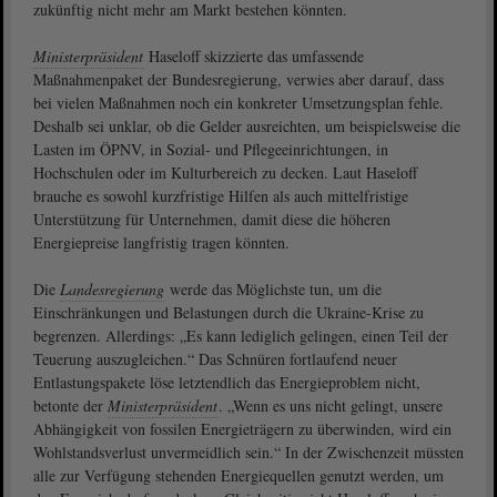
zukünftig nicht mehr am Markt bestehen könnten.
Ministerpräsident
Haseloff skizzierte das umfassende
Maßnahmenpaket der Bundesregierung, verwies aber darauf, dass
bei vielen Maßnahmen noch ein konkreter Umsetzungsplan fehle.
Deshalb sei unklar, ob die Gelder ausreichten, um beispielsweise die
Lasten im ÖPNV, in Sozial- und Pflegeeinrichtungen, in
Hochschulen oder im Kulturbereich zu decken. Laut Haseloff
brauche es sowohl kurzfristige Hilfen als auch mittelfristige
Unterstützung für Unternehmen, damit diese die höheren
Energiepreise langfristig tragen könnten.
Die
Landesregierung
werde das Möglichste tun, um die
Einschränkungen und Belastungen durch die Ukraine-Krise zu
begrenzen. Allerdings: „Es kann lediglich gelingen, einen Teil der
Teuerung auszugleichen.“ Das Schnüren fortlaufend neuer
Entlastungspakete löse letztendlich das Energieproblem nicht,
betonte der
Ministerpräsident
. „Wenn es uns nicht gelingt, unsere
Abhängigkeit von fossilen Energieträgern zu überwinden, wird ein
Wohlstandsverlust unvermeidlich sein.“ In der Zwischenzeit müssten
alle zur Verfügung stehenden Energiequellen genutzt werden, um