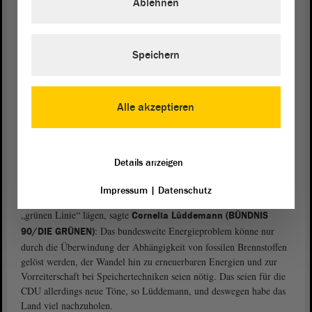
Ablehnen
Der
Ministerpräsident
habe ein Interesse daran, das Land durch die
Krise zu führen, dies habe er in seiner
Regierungserklärung
dargelegt, sagte
. Die AfD dagegen habe
Andreas Silbersack (FDP)
in ihrem Redebeitrag nur ein Bild des Untergangs gezeichnet, das
Speichern
nicht der Realität entspreche. Es gebe berechtigte Ängste und
Sorgen bei den Bürgern, aber auch bei den Unternehmen, die hohen
Kosten träfen alle. Es dürfe nicht zu einem „Riss durch die
Gesellschaft“ kommen. Die stärkeren Belastungen wirkten sich auch
Alle akzeptieren
auf das Kaufverhalten aus. Die Inflation fördere Preisanpassungen
nach oben, dem müsse entgegengewirkt werden.
Details anzeigen
Bundesregierung liefert, Landesregierung
schaut zu
Impressum
|
Datenschutz
Der
Ministerpräsident
habe Details genannt, die gänzlich auf der
„grünen Linie“ lägen, sagte
Cornelia Lüddemann (BÜNDNIS
: Das bundesweite Energieproblem könne nur
90/DIE GRÜNEN)
durch die Überwindung der Abhängigkeit von fossilen Brennstoffen
gelöst werden, der Wandel hin zu erneuerbaren Energien und zur
Vorreiterschaft bei Speichertechniken seien nötig. Das seien für die
CDU allerdings neue Töne, so Lüddemann, und deswegen habe das
Land viel nachzuholen.