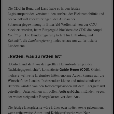
Die CDU in Bund und Land habe es in den letzten
Legislaturperioden versäumt, den Ausbau der Elektromobilität und
der Windkraft voranzubringen, der Ausbau der
Solarenergiegewinnung in Bitterfeld-Wolfen sei von der CDU
blockiert worden, beim Bürgergeld blockiere die CDU die Ampel-
Koalition
. „Die Bundesregierung liefert für Entlastung und
Zukunft“, die
Landesregierung
indes schaue nur zu, kritisierte
Lüddemann.
„Retten, was zu retten ist“
„Deutschland steht vor den größten Herausforderungen der
Nachkriegsgeschichte“, konstatierte
. Gleich
Guido Heuer (CDU)
mehrere weltweite Ereignisse hätten enorme Auswirkungen auf die
Wirtschaft des Landes. Insbesondere kleine und mittelständische
Betriebe würden von den Kostenexplosionen auf dem Energiemarkt
getroffen. Unternehmen mit vollen Auftragsbüchern stünden wegen
der weiter steigenden Energiekosten vor dem Aus.
Die jetzige Energiekrise wäre früher oder später sowie gekommen,
wenn reihenweise Atom- und Kohlekraftwerke vom Netz