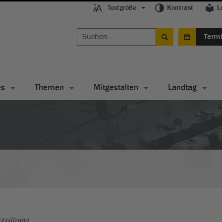
Textgröße
Kontrast
L
Term
es
Themen
Mitgestalten
Landtag
gssitzung