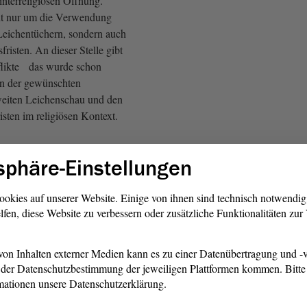
interreligiösen Öffnung.
ht nur um die Verwendung
eichentüchern, sondern auch
fristen. An dieser Stelle gibt
likte das wurde schon
n der gewünschten
weiten Leichenschau und den
sten im religiösen Kontext.
Regelung zur zweiten
sphäre-Einstellungen
tigt auch die entsprechenden
ur Verfügung stehen müssen.
ookies auf unserer Website. Einige von ihnen sind technisch notwendi
lfen, diese Website zu verbessern oder zusätzliche Funktionalitäten zu
)
r die mögliche Übertragung
on Inhalten externer Medien kann es zu einer Datenübertragung und -v
 Vereine. Meine sehr geehrten
der Datenschutzbestimmung der jeweiligen Plattformen kommen. Bitte 
 Was passiert, wenn sich ein
mationen unsere Datenschutzerklärung.
löst oder seinen