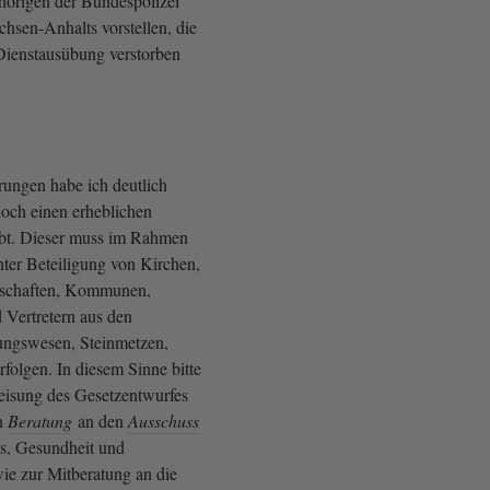
hörigen der Bundespolizei
chsen-Anhalts vorstellen, die
Dienstausübung verstorben
ungen habe ich deutlich
noch einen erheblichen
ibt. Dieser muss im Rahmen
ter Beteiligung von Kirchen,
nschaften, Kommunen,
 Vertretern aus den
ungswesen, Steinmetzen,
folgen. In diesem Sinne bitte
eisung des Gesetzentwurfes
en
Beratung
an den
Ausschuss
es, Gesundheit und
wie zur Mitberatung an die