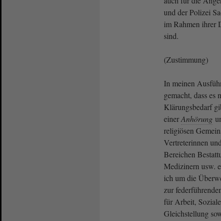
auch für die Ange
und der Polizei Sa
im Rahmen ihrer 
sind.
(Zustimmung)
In meinen Ausführ
gemacht, dass es 
Klärungsbedarf g
einer
Anhörung
un
religiösen Gemei
Vertreterinnen und
Bereichen Bestatt
Medizinern usw. er
ich um die Überw
zur federführend
für Arbeit, Sozial
Gleichstellung so