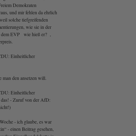
 Freiem Demokraten
aus, und mir fehlen da ehrlich
weil solche tiefgreifenden
entierungen, wie sie in der
t dem EVP wie hieß er? ,
rpreis.
DU: Einheitlicher
e man den ansetzen will.
DU: Einheitlicher
 das! - Zuruf von der AfD:
icht!)
r Woche - ich glaube, es war
“ - einen Beitrag gesehen,