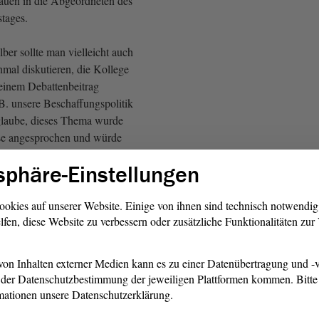
auen in die Abgeordneten des
tages.
lber sollte man vielleicht auch
nmal diskutieren, die Kollege
seinem Debattenbeitrag
 B. unsere Beschaffungspolitik
glaube, dieses Thema wurde
ise angesprochen und würde
er Dreiminutendebatte
sphäre-Einstellungen
eiten. Trotzdem sollte man
r am Weltmarkt Gas
al kritisch betrachten.
ookies auf unserer Website. Einige von ihnen sind technisch notwendi
lfen, diese Website zu verbessern oder zusätzliche Funktionalitäten zu
lpreisen. Ich hatte so ein
ruck, dass sich die
Fraktion
on Inhalten externer Medien kann es zu einer Datenübertragung und -v
ren Vorschlägen zur
der Datenschutzbestimmung der jeweiligen Plattformen kommen. Bitte 
 geprüften Katalogs über
mationen unsere Datenschutzerklärung.
el - unabhängig von der