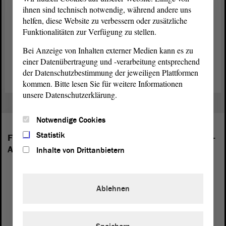
ihnen sind technisch notwendig, während andere uns
Die Delegation des Ausschusses für Petitionen des Landtags von
helfen, diese Website zu verbessern oder zusätzliche
Sachsen-Anhalt unter Leitung der Abgeordneten Monika Hohmann
Funktionalitäten zur Verfügung zu stellen.
(DIE LINKE) setzt sich wie folgt zusammen: Sven Rosomkiewicz
Bei Anzeige von Inhalten externer Medien kann es zu
(CDU), Christina Buchheim (DIE LINKE), Elrid Pasbrig (SPD)
einer Datenübertragung und -verarbeitung entsprechend
sowie Dorothea Frederking (BÜNDNIS 90/DIE GRÜNEN).
der Datenschutzbestimmung der jeweiligen Plattformen
kommen. Bitte lesen Sie für weitere Informationen
unsere Datenschutzerklärung.
Notwendige Cookies
Statistik
Folgende Fraktionen sind im Landtag von Sachsen-
Anhalt vertreten:
Inhalte von Drittanbietern
Ablehnen