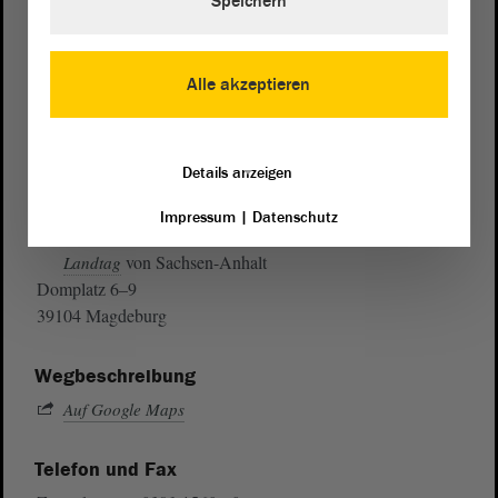
Speichern
Alle akzeptieren
Details anzeigen
Impressum
|
Datenschutz
Postanschrift
von Sachsen-Anhalt
Landtag
Domplatz 6–9
39104 Magdeburg
Wegbeschreibung
Auf Google Maps
Telefon und Fax