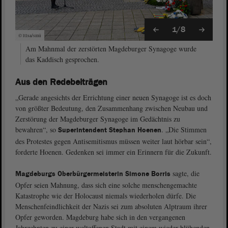
1/8
© ltlsa/smü
Am Mahnmal der zerstörten Magdeburger Synagoge wurde
das Kaddisch gesprochen.
Aus den Redebeiträgen
„Gerade angesichts der Errichtung einer neuen Synagoge ist es doch
von größter Bedeutung, den Zusammenhang zwischen Neubau und
Zerstörung der Magdeburger Synagoge im Gedächtnis zu
bewahren“, so
. „Die Stimmen
Superintendent Stephan Hoenen
des Protestes gegen Antisemitismus müssen weiter laut hörbar sein“,
forderte Hoenen. Gedenken sei immer ein Erinnern für die Zukunft.
sagte, die
Magdeburgs Oberbürgermeisterin Simone Borris
Opfer seien Mahnung, dass sich eine solche menschengemachte
Katastrophe wie der Holocaust niemals wiederholen dürfe. Die
Menschenfeindlichkeit der Nazis sei zum absoluten Alptraum ihrer
Opfer geworden. Magdeburg habe sich in den vergangenen
Jahrzehnten zu einer weltoffenen Stadt mit einem wieder blühenden