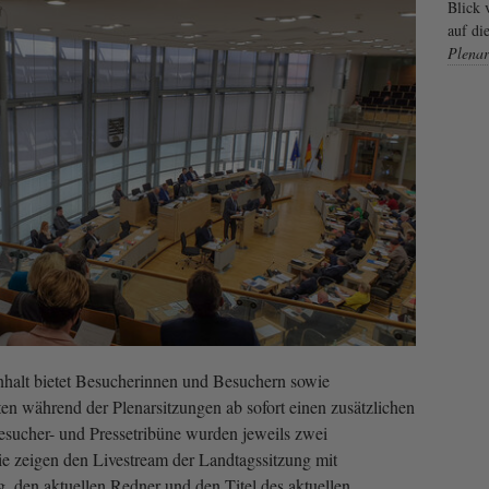
Blick 
auf di
Plenar
alt bietet Besucherinnen und Besuchern sowie
ten während der Plenarsitzungen ab sofort einen zusätzlichen
esucher- und Pressetribüne wurden jeweils zwei
Sie zeigen den Livestream der Landtagssitzung mit
 den aktuellen Redner und den Titel des aktuellen