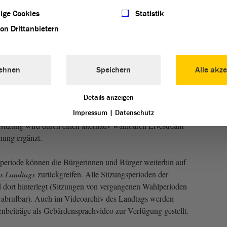
ige Cookies
Statistik
von Drittanbietern
ebot als Standard
ehnen
Speichern
Alle akze
7.
Wahlperiode
im April 2016 bietet der
Landtag
von
Details anzeigen
iveübertragung der Plenarsitzungen im Internet als solche
ch eine barrierefreie Übertragung. Das bedeutet: Der
Impressum
|
Datenschutz
rsitzung wird durch einen alternativ wählbaren Livestream
hung ergänzt.
speriode können die Bürgerinnen und Bürger weiterhin auf
es Landtags
zurückgreifen. Alle Sitzungsperioden der
 dort hinterlegt (Sitzungen von vergangenen Wahlperioden
v abrufbar). Auch im Videoarchiv des Landtags werden
tenbeiträge als Gebärdensprachvideo zur Verfügung gestellt.