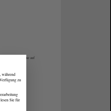
von der Pressetribüne auf
uen Monitore im
saal
des Landtags.
g, während
r Verfügung zu
erarbeitung
lesen Sie für