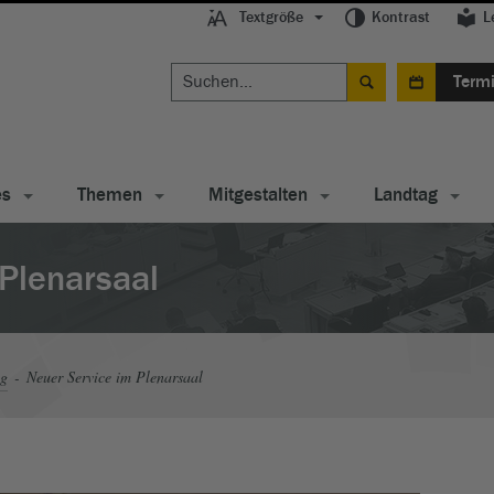
Textgröße
Kontrast
L
Term
es
Themen
Mitgestalten
Landtag
Plenarsaal
ag
Neuer Service im Plenarsaal