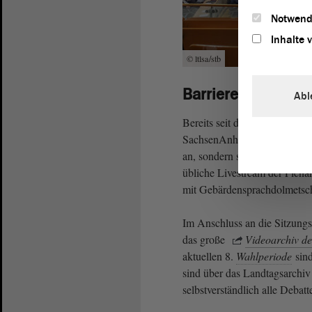
Notwend
Inhalte 
© ltlsa/stb
Barrierefreies Ang
Abl
Bereits seit dem Beginn der 
SachsenAnhalt nicht nur die L
an, sondern standardmäßig au
übliche Livestream der Plena
mit Gebärdensprachdolmetsc
Im Anschluss an die Sitzung
das große
Videoarchiv d
aktuellen 8.
Wahlperiode
sind
sind über das Landtagsarchi
selbstverständlich alle Debat