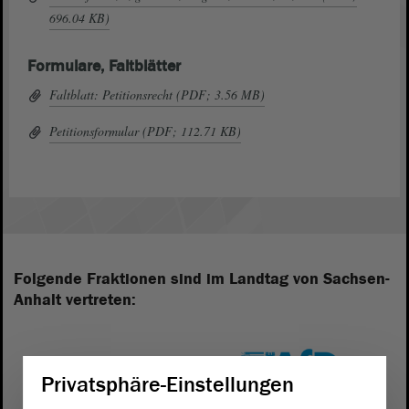
696.04 KB)
Formulare, Faltblätter
Faltblatt: Petitionsrecht (PDF; 3.56 MB)
Petitionsformular (PDF; 112.71 KB)
Folgende Fraktionen sind im Landtag von Sachsen-
Anhalt vertreten:
Privatsphäre-Einstellungen