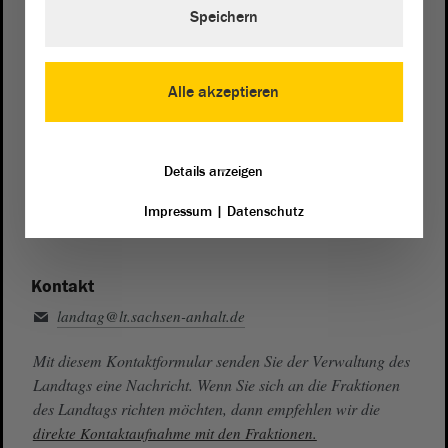
Telefon und Fax
Speichern
Zentrale:
0391 / 560 - 0
Fax:
0391 / 560 - 1123
Alle akzeptieren
Presse- und Öffentlichkeitsarbeit
0391 / 560 - 0
Details anzeigen
Besucherdienst
0391 / 560 - 0
Impressum
|
Datenschutz
Kontakt
landtag@lt.sachsen-anhalt.de
Mit diesem Kontaktformular senden Sie der Verwaltung des
Landtags eine Nachricht. Wenn Sie sich an die Fraktionen
des Landtags richten möchten, dann empfehlen wir die
direkte Kontaktaufnahme mit den Fraktionen.