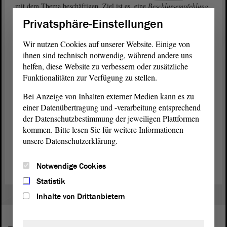
mit dem Thema beschäftigen. Ziel ist es, eine
Beschlussempfehlung
über den Gesetzentwurf zu erarbeiten, über die dann vermutlich im
Privatsphäre-Einstellungen
Novenber/Dezember der gesamte
Landtag
entscheidet.
Wir nutzen Cookies auf unserer Website. Einige von
Die Ausschusssitzungen im
Landtag
sind grundsätzlich öffentlich.
ihnen sind technisch notwendig, während andere uns
Das heißt, falls Sie ein Thema interessiert, können Sie einfach mal
helfen, diese Website zu verbessern oder zusätzliche
vorbeischauen und den Abgeordneten während ihrer Beratungen
Funktionalitäten zur Verfügung zu stellen.
über die Schulter schauen.
Bei Anzeige von Inhalten externer Medien kann es zu
Zum Gesetzentwurf der Fraktionen von CDU, SPD und FDP
einer Datenübertragung und -verarbeitung entsprechend
(PDF)
der Datenschutzbestimmung der jeweiligen Plattformen
kommen. Bitte lesen Sie für weitere Informationen
Zum Änderungsantrag der Fraktion BÜNDNIS 90/DIE
unsere Datenschutzerklärung.
GRÜNEN (PDF)
Notwendige Cookies
Statistik
Inhalte von Drittanbietern