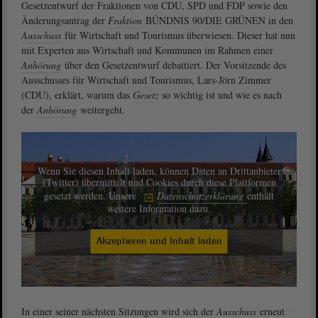
Gesetzentwurf der Fraktionen von CDU, SPD und FDP sowie den
Änderungsantrag der
Fraktion
BÜNDNIS 90/DIE GRÜNEN in den
Ausschuss
für Wirtschaft und Tourismus überwiesen. Dieser hat nun
mit Experten aus Wirtschaft und Kommunen im Rahmen einer
Anhörung
über den Gesetzentwurf debattiert. Der Vorsitzende des
Ausschusses für Wirtschaft und Tourismus, Lars-Jörn Zimmer
(CDU), erklärt, warum das
Gesetz
so wichtig ist und wie es nach
der
Anhörung
weitergeht.
Wenn Sie diesen Inhalt laden, können Daten an Drittanbieter
(Twitter) übermittelt und Cookies durch diese Plattformen
gesetzt werden. Unsere
Datenschutzerklärung
enthält
weitere Information dazu.
Akzeptieren und Inhalt laden
In einer seiner nächsten Sitzungen wird sich der
Ausschuss
erneut