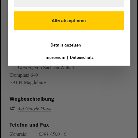
Alle akzeptieren
Details anzeigen
Impressum
|
Datenschutz
Postanschrift
von Sachsen-Anhalt
Landtag
Domplatz 6–9
39104 Magdeburg
Wegbeschreibung
Auf Google Maps
Telefon und Fax
Zentrale:
0391 / 560 - 0