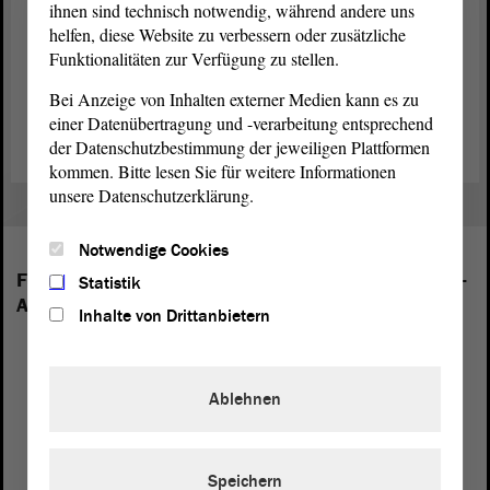
ihnen sind technisch notwendig, während andere uns
Vizepräsidentin oder zum Vizepräsidenten vor. Das vorgeschlagene
Mitglied des Landtags ist gewählt, wenn es die Mehrheit der
helfen, diese Website zu verbessern oder zusätzliche
abgegebenen gültigen Stimmen erhält.
Funktionalitäten zur Verfügung zu stellen.
Bei Anzeige von Inhalten externer Medien kann es zu
Wahlvorschlag „Vizepräsident“ der AfD-Fraktion (PDF)
einer Datenübertragung und -verarbeitung entsprechend
der Datenschutzbestimmung der jeweiligen Plattformen
kommen. Bitte lesen Sie für weitere Informationen
unsere Datenschutzerklärung.
Notwendige Cookies
Folgende Fraktionen sind im Landtag von Sachsen-
Statistik
Anhalt vertreten:
Inhalte von Drittanbietern
Ablehnen
Speichern