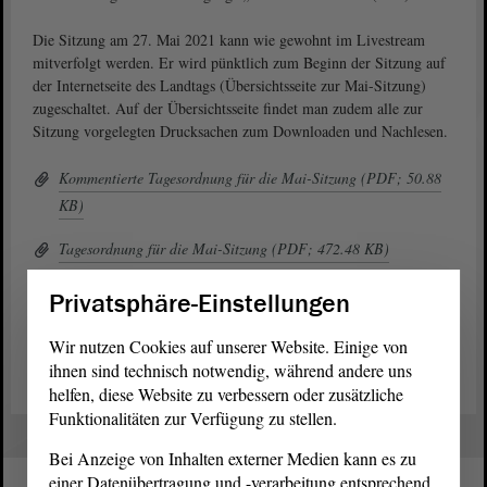
Die Sitzung am 27. Mai 2021 kann wie gewohnt im Livestream
mitverfolgt werden. Er wird pünktlich zum Beginn der Sitzung auf
der Internetseite des Landtags (Übersichtsseite zur Mai-Sitzung)
zugeschaltet. Auf der Übersichtsseite findet man zudem alle zur
Sitzung vorgelegten Drucksachen zum Downloaden und Nachlesen.
Kommentierte Tagesordnung für die Mai-Sitzung (PDF; 50.88
KB)
Tagesordnung für die Mai-Sitzung (PDF; 472.48 KB)
Übersichtsseite für die Mai-Sitzung (Link)
Privatsphäre-Einstellungen
Zeitplan für die Mai-Sitzung (PDF; 81.82 KB)
Wir nutzen Cookies auf unserer Website. Einige von
ihnen sind technisch notwendig, während andere uns
helfen, diese Website zu verbessern oder zusätzliche
Funktionalitäten zur Verfügung zu stellen.
Bei Anzeige von Inhalten externer Medien kann es zu
einer Datenübertragung und -verarbeitung entsprechend