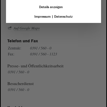
Domplatz 6–9
Details anzeigen
39104 Magdeburg
Impressum
|
Datenschutz
Wegbeschreibung
Auf Google Maps
Telefon und Fax
Zentrale:
0391 / 560 - 0
Fax:
0391 / 560 - 1123
Presse- und Öffentlichkeitsarbeit
0391 / 560 - 0
Besucherdienst
0391 / 560 - 0