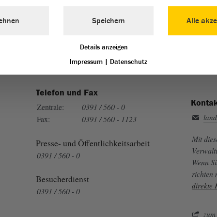
Landtag von Sachsen-Anhalt vertreten:
ehnen
Speichern
Alle akze
Details anzeigen
Impressum
|
Datenschutz
Telefon und Fax
Kontak
Zentrale:
0391 / 560 - 0
land
Fax:
0391 / 560 - 1123
Mit die
Presse- und Öffentlichkeitsarbeit
Verwalt
0391 / 560 - 0
Wenn Si
richten
Besucherdienst
direkte
0391 / 560 - 0
zum 