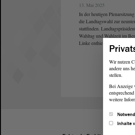
13. Mai 2025
In der heutigen Plenarsitzun
die Landtagswahl zur neunt
stattfinden. Landtagspräsiden
Wahltag und Wahlzeit im B
Linke enthielten sich, außer
Privat
Wir nutzen C
andere uns he
stellen.
Bei Anzeige v
entsprechend 
weitere Infor
Notwend
Inhalte 