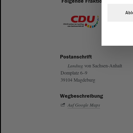
Folgende Fraktionen sind im 
Abl
Postanschrift
von Sachsen-Anhalt
Landtag
Domplatz 6–9
39104 Magdeburg
Wegbeschreibung
Auf Google Maps