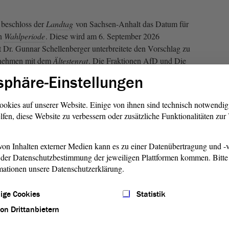
g beschloss der
Landtag
von Sachsen-Anhalt das Datum für
en
Wahlperiode
. Diese wird am 6. September 2026
t Dr. Gunnar Schellenberger unterbreitete den Vorschlag zu
enehmen mit dem
Ältestenrat
. Die Fraktionen AfD und Die
dem gab es eine Gegenstimme.
sphäre-Einstellungen
ookies auf unserer Website. Einige von ihnen sind technisch notwendi
lfen, diese Website zu verbessern oder zusätzliche Funktionalitäten zu
on Inhalten externer Medien kann es zu einer Datenübertragung und -v
der Datenschutzbestimmung der jeweiligen Plattformen kommen. Bitte 
mationen unsere Datenschutzerklärung.
ige Cookies
Statistik
von Drittanbietern