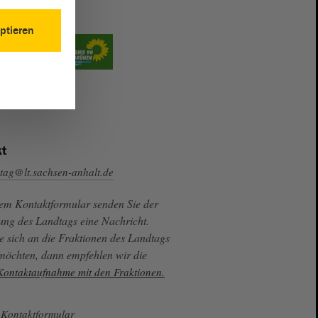
ptieren
t
tag@lt.sachsen-anhalt.de
sem Kontaktformular senden Sie der
ung des Landtags eine Nachricht.
e sich an die Fraktionen des Landtags
 möchten, dann empfehlen wir die
 Kontaktaufnahme mit den Fraktionen.
Kontaktformular