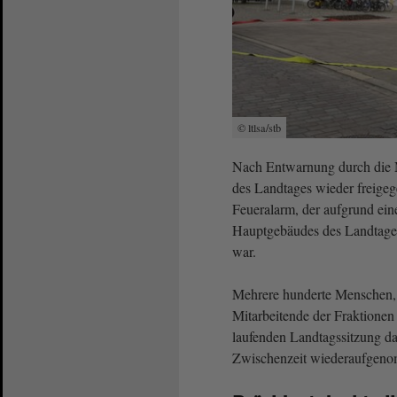
© ltlsa/stb
Nach Entwarnung durch die 
des Landtages wieder freige
Feueralarm, der aufgrund ei
Hauptgebäudes des Landtages
war.
Mehrere hunderte Menschen, 
Mitarbeitende der Fraktione
laufenden Landtagssitzung d
Zwischenzeit wiederaufgen