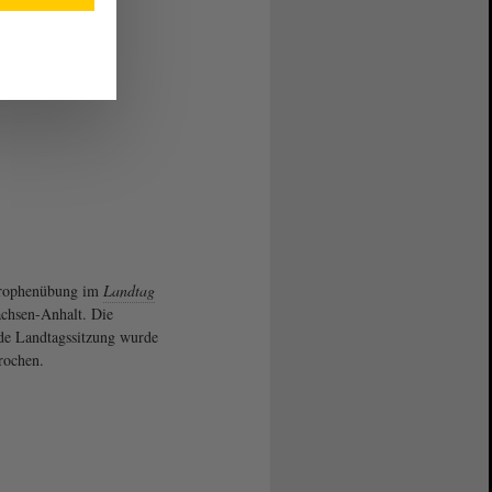
trophenübung im
Landtag
chsen-Anhalt. Die
de Landtagssitzung wurde
rochen.