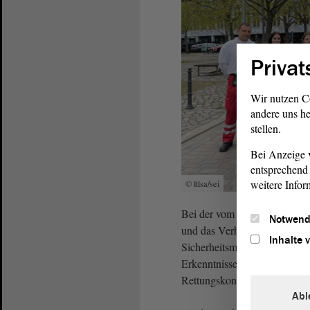
Privat
Wir nutzen C
andere uns he
stellen.
Bei Anzeige v
entsprechend 
weitere Infor
© ltlsa/sei
Bei der vom
Landtag
durchge
Notwend
und das Verhalten der Evakuie
Inhalte 
Sicherheitsmaßnahmen und Ab
Erkenntnisse sollen nach Ausw
Rettungskonzept des Landtage
Abl