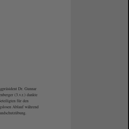
gpräsident Dr. Gunnar
enberger (3.v.r.) dankte
Beteiligten für den
gslosen Ablauf während
andschutzübung.