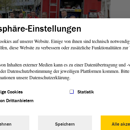
sphäre-Einstellungen
ookies auf unserer Website. Einige von ihnen sind technisch notwendi
lfen, diese Website zu verbessern oder zusätzliche Funktionalitäten zu
on Inhalten externer Medien kann es zu einer Datenübertragung und -v
der Datenschutzbestimmung der jeweiligen Plattformen kommen. Bitte 
mationen unsere Datenschutzerklärung.
führten Übung ging es darum, die Personenbewegungen
ige Cookies
Statistik
rungshelfer zu analysieren sowie die Richtigkeit der
von Drittanbietern
läufe zu überprüfen. Die auf diese Weise gewonnenen
ertung in ein überarbeitetes Sicherheits- und
s einfließen.
ehnen
Speichern
Alle akze