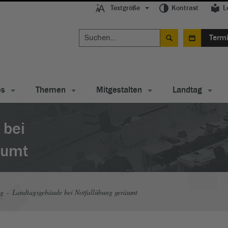
Textgröße
Kontrast
L
Term
es
Themen
Mitgestalten
Landtag
 bei
äumt
ag
Landtagsgebäude bei Notfallübung geräumt