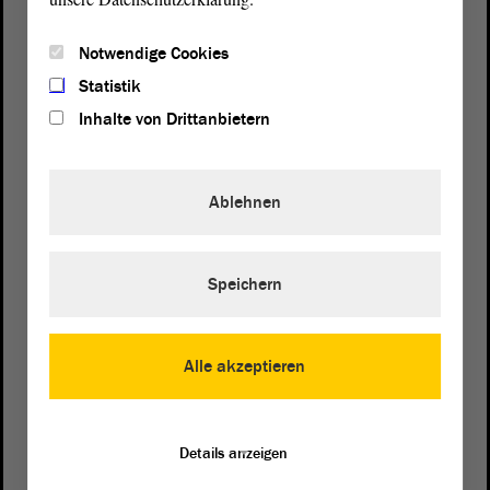
Notwendige Cookies
Statistik
Inhalte von Drittanbietern
Ablehnen
Speichern
Postanschrift
von Sachsen-Anhalt
Landtag
Domplatz 6–9
Alle akzeptieren
39104 Magdeburg
Wegbeschreibung
Details anzeigen
Auf Google Maps