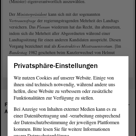
(Minister) eigenverantwortlich auszuwählen.
Der
Ministerpräsident
kann sich mit der sogenannten
Vertrauensfrage
der regierungstragenden Mehrheit des Landtags
versichern. Das
Plenum
wiederum hat das Recht, ihn abzusetzen,
indem sich die Mehrheit aller Abgeordneten während einer
Landtagssitzung für einen anderen Kandidaten ausspricht. Diesen
Vorgang bezeichnet mal als
Konstruktives Misstrauensvotum
. [Im
Bundestag
1982 geschehen beim Kanzlerwechsel von Helmut
Schmidt (SPD) zu Helmut Kohl (CDU)].
Privatsphäre-Einstellungen
Wir nutzen Cookies auf unserer Website. Einige von
ihnen sind technisch notwendig, während andere uns
helfen, diese Website zu verbessern oder zusätzliche
Funktionalitäten zur Verfügung zu stellen.
Folgende Fraktionen sind im Landtag von Sachsen-
Bei Anzeige von Inhalten externer Medien kann es zu
Anhalt vertreten:
einer Datenübertragung und -verarbeitung entsprechend
der Datenschutzbestimmung der jeweiligen Plattformen
kommen. Bitte lesen Sie für weitere Informationen
unsere Datenschutzerklärung.