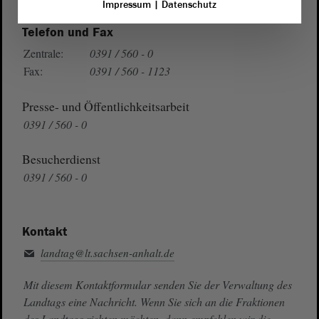
Impressum
|
Datenschutz
Telefon und Fax
Zentrale:
0391 / 560 - 0
Fax:
0391 / 560 - 1123
Presse- und Öffentlichkeitsarbeit
0391 / 560 - 0
Besucherdienst
0391 / 560 - 0
Kontakt
landtag@lt.sachsen-anhalt.de
Mit diesem Kontaktformular senden Sie der Verwaltung des
Landtags eine Nachricht. Wenn Sie sich an die Fraktionen
des Landtags richten möchten, dann empfehlen wir die