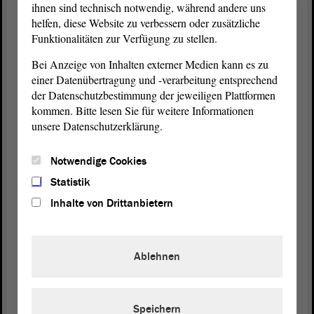
ihnen sind technisch notwendig, während andere uns
helfen, diese Website zu verbessern oder zusätzliche
Kein weiter Ökolandausbau
Funktionalitäten zur Verfügung zu stellen.
„Gut und billig geht nicht“, gleiche Verkaufspreise zu immer
Bei Anzeige von Inhalten externer Medien kann es zu
höheren Erzeugerpreisen ließen sich nicht realisieren, betonte
. Man wolle umweltbewusst und technisch
einer Datenübertragung und -verarbeitung entsprechend
Johannes Hauser (FDP)
der Datenschutzbestimmung der jeweiligen Plattformen
hochwertig produzieren, das sei das Ziel der Landwirte, aber
Tierwohl, Pflanzenschutz und Insektenschutz gingen zu oft gegen
kommen. Bitte lesen Sie für weitere Informationen
den Ertrag. Hauser stellte sich gegen einen weiteren Ausbau von
unsere Datenschutzerklärung.
Photovoltaikausbau auf Ackerflächen. 120 Hektar Ackerland
würden allein im Salzlandkreis neuerlich für Photovoltaik ausgelegt,
Notwendige Cookies
weil die Erträge höher als die von Weizen und Zuckerrüben seien.
Statistik
Hauser sprach sich zudem gegen den weiteren Ausbau von
Ökolandbau mit Steuermitteln aus. „Der Markt ist nicht da, den
Inhalte von Drittanbietern
wollen sie künstlich erzeugen“, sagte er Richtung Grüne.
Importabhängigkeit weltweit reduzieren
Ablehnen
Das Thema der Aktuellen
Debatte
sei nicht neu, die
Ernährungssicherheit hätte in krisenarmen Zeiten längst weiter
vorangetrieben werden sollen, meinte
Kerstin Eisenreich (DIE
. Schon vor dem Krieg in der Ukraine hätten 800 Millionen
Speichern
LINKE)