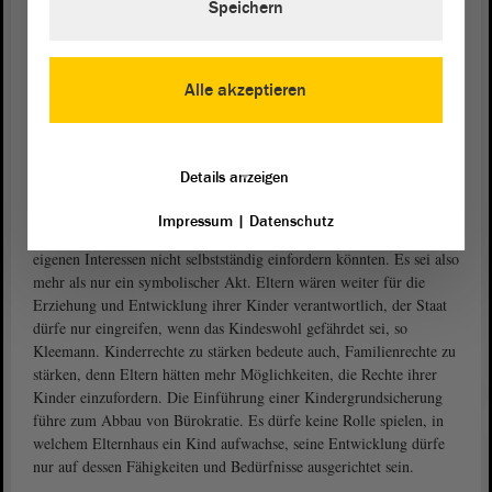
Speichern
Euro pro Monat für Bildung vorgesehen sei, sei dies schon ein
Hinweis auf verwehrte Lebenschancen von Kindern und
Jugendlichen.
Alle akzeptieren
Nicht nur ein symbolischer Akt
Der Blick auf Kinder und deren Wohlergehen stehe heute stärker im
Fokus, konstatierte
. Es sei richtig, dass
Juliane Kleemann (SPD)
Details anzeigen
die Ampel im Bund sich darauf verständigt habe, einen erneuten
Vorstoß zu wagen, die Kinderrechte ins Grundgesetz aufzunehmen.
Impressum
|
Datenschutz
Die Aufnahme sei schon deshalb relevant, weil Kinder bisher ihre
eigenen Interessen nicht selbstständig einfordern könnten. Es sei also
mehr als nur ein symbolischer Akt. Eltern wären weiter für die
Erziehung und Entwicklung ihrer Kinder verantwortlich, der Staat
dürfe nur eingreifen, wenn das Kindeswohl gefährdet sei, so
Kleemann. Kinderrechte zu stärken bedeute auch, Familienrechte zu
stärken, denn Eltern hätten mehr Möglichkeiten, die Rechte ihrer
Kinder einzufordern. Die Einführung einer Kindergrundsicherung
führe zum Abbau von Bürokratie. Es dürfe keine Rolle spielen, in
welchem Elternhaus ein Kind aufwachse, seine Entwicklung dürfe
nur auf dessen Fähigkeiten und Bedürfnisse ausgerichtet sein.