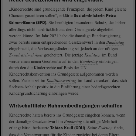
„Kinderrechte sind grundlegende Prinzipien, die jedem Kind gleiche
Chancen garantieren sollen“, erklärte
Sozialministerin Petra
. Sie benötigten besonderen Schutz, der bisher
Grimm-Benne (SPD)
allerdings nicht ausdrücklich aus dem Grundgesetz abgeleitet
werden könne. Im Jahr 2021 habe die damalige Bundesregierung
zwar bereits einen entsprechenden Gesetzentwurf in den
Bundestag
eingebracht, die Verfassungsänderung sei jedoch an der nötigen
Zweidrittelmehrheit
gescheitert. Die jetzige
Koalition
im Bund
werde einen neuen Gesetzentwurf in den
Bundestag
einbringen,
durch den die Kinderrechte auf Basis der UN-
Kinderrechtskonvention ins Grundgesetz aufgenommen werden
sollen. Zudem sei im
Koalitionsvertrag
im Land verankert, dass sich
Sachsen-Anhalt positiv in die Einführung einer bedarfsgerechten
Kindergrundsicherung einbringen werde.
Wirtschaftliche Rahmenbedingungen schaffen
Kinderrechte hätten bereits ins Grundgesetz eingehen können, wenn
der damalige Gesetzentwurf im
Bundestag
die nötige Mehrheit
erlangt hätte, bedauerte
. Seine
Fraktion
finde,
Tobias Krull (CDU)
dass die Verantwortung für die Kinder zunächst bei deren Eltern