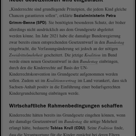
„Kinderrechte sind grundlegende Prinzipien, die jedem Kind gleiche
Chancen garantieren sollen“, erklärte
Sozialministerin Petra
. Sie benötigten besonderen Schutz, der bisher
Grimm-Benne (SPD)
allerdings nicht ausdrücklich aus dem Grundgesetz abgeleitet
werden könne. Im Jahr 2021 habe die damalige Bundesregierung
zwar bereits einen entsprechenden Gesetzentwurf in den
Bundestag
eingebracht, die Verfassungsänderung sei jedoch an der nötigen
Zweidrittelmehrheit
gescheitert. Die jetzige
Koalition
im Bund
werde einen neuen Gesetzentwurf in den
Bundestag
einbringen,
durch den die Kinderrechte auf Basis der UN-
Kinderrechtskonvention ins Grundgesetz aufgenommen werden
sollen. Zudem sei im
Koalitionsvertrag
im Land verankert, dass sich
Sachsen-Anhalt positiv in die Einführung einer bedarfsgerechten
Kindergrundsicherung einbringen werde.
Wirtschaftliche Rahmenbedingungen schaffen
Kinderrechte hätten bereits ins Grundgesetz eingehen können, wenn
der damalige Gesetzentwurf im
Bundestag
die nötige Mehrheit
erlangt hätte, bedauerte
. Seine
Fraktion
finde,
Tobias Krull (CDU)
dass die Verantwortung für die Kinder zunächst bei deren Eltern