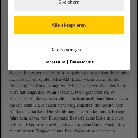
Speichern
Euro pro Monat für Bildung vorgesehen sei, sei dies schon ein
Hinweis auf verwehrte Lebenschancen von Kindern und
Jugendlichen.
Alle akzeptieren
Nicht nur ein symbolischer Akt
Der Blick auf Kinder und deren Wohlergehen stehe heute stärker im
Fokus, konstatierte
. Es sei richtig, dass
Juliane Kleemann (SPD)
Details anzeigen
die Ampel im Bund sich darauf verständigt habe, einen erneuten
Vorstoß zu wagen, die Kinderrechte ins Grundgesetz aufzunehmen.
Impressum
|
Datenschutz
Die Aufnahme sei schon deshalb relevant, weil Kinder bisher ihre
eigenen Interessen nicht selbstständig einfordern könnten. Es sei also
mehr als nur ein symbolischer Akt. Eltern wären weiter für die
Erziehung und Entwicklung ihrer Kinder verantwortlich, der Staat
dürfe nur eingreifen, wenn das Kindeswohl gefährdet sei, so
Kleemann. Kinderrechte zu stärken bedeute auch, Familienrechte zu
stärken, denn Eltern hätten mehr Möglichkeiten, die Rechte ihrer
Kinder einzufordern. Die Einführung einer Kindergrundsicherung
führe zum Abbau von Bürokratie. Es dürfe keine Rolle spielen, in
welchem Elternhaus ein Kind aufwachse, seine Entwicklung dürfe
nur auf dessen Fähigkeiten und Bedürfnisse ausgerichtet sein.