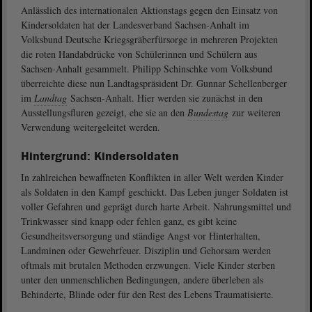
Anlässlich des internationalen Aktionstags gegen den Einsatz von
Kindersoldaten hat der Landesverband Sachsen-Anhalt im
Volksbund Deutsche Kriegsgräberfürsorge in mehreren Projekten
die roten Handabdrücke von Schülerinnen und Schülern aus
Sachsen-Anhalt gesammelt. Philipp Schinschke vom Volksbund
überreichte diese nun Landtagspräsident Dr. Gunnar Schellenberger
im
Landtag
Sachsen-Anhalt. Hier werden sie zunächst in den
Ausstellungsfluren gezeigt, ehe sie an den
Bundestag
zur weiteren
Verwendung weitergeleitet werden.
Hintergrund: Kindersoldaten
In zahlreichen bewaffneten Konflikten in aller Welt werden Kinder
als Soldaten in den Kampf geschickt. Das Leben junger Soldaten ist
voller Gefahren und geprägt durch harte Arbeit. Nahrungsmittel und
Trinkwasser sind knapp oder fehlen ganz, es gibt keine
Gesundheitsversorgung und ständige Angst vor Hinterhalten,
Landminen oder Gewehrfeuer. Disziplin und Gehorsam werden
oftmals mit brutalen Methoden erzwungen. Viele Kinder sterben
unter den unmenschlichen Bedingungen, andere überleben als
Behinderte, Blinde oder für den Rest des Lebens Traumatisierte.