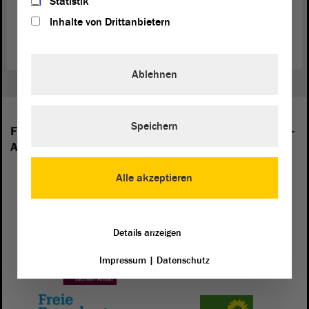
Statistik
viele Spenden für Kindersoldaten-Hilfsprojekte gesammelt. (Quelle:
Inhalte von Drittanbietern
redhandday.org
)
Ablehnen
Speichern
Folgende Fraktionen sind im Landtag von Sachsen-
Anhalt vertreten:
Alle akzeptieren
Details anzeigen
Impressum
|
Datenschutz