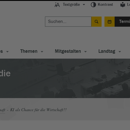
Textgröße
Kontrast
L
Term
es
Themen
Mitgestalten
Landtag
die
haft
KI als Chance für die Wirtschaft?!