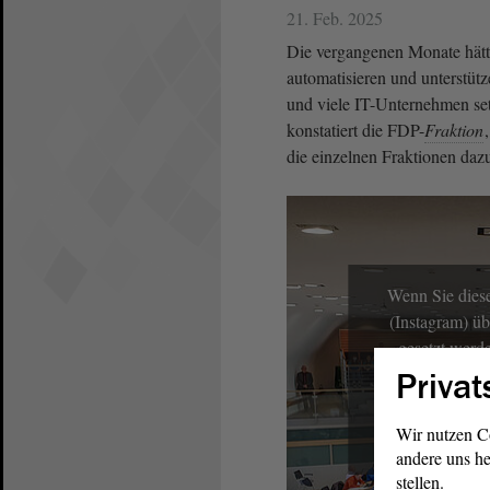
21. Feb. 2025
Die vergangenen Monate hätte
automatisieren und unterstüt
und viele IT-Unternehmen set
konstatiert die FDP-
Fraktion
die einzelnen Fraktionen dazu
Wenn Sie diese
(Instagram) üb
gesetzt werd
Privat
Wir nutzen C
andere uns he
stellen.