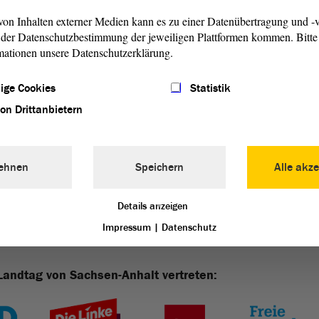
on Inhalten externer Medien kann es zu einer Datenübertragung und -v
der Datenschutzbestimmung der jeweiligen Plattformen kommen. Bitte 
mationen unsere Datenschutzerklärung.
tte
wurden naturgemäß keine Beschlüsse gefasst. Alle
 finden Sie in unserem Videoarchiv.
ige Cookies
Statistik
ationsmotor KI“ der FDP-Fraktion (PDF)
von Drittanbietern
ehnen
Speichern
Alle akze
Details anzeigen
Impressum
|
Datenschutz
Landtag von Sachsen-Anhalt vertreten: