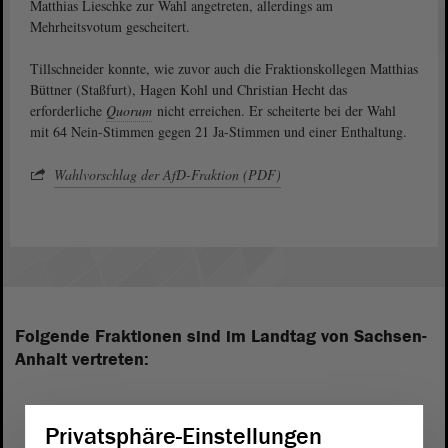
Matthias Lieschke zur Wahl angetreten, allerdings am
Mehrheitsvotum gescheitert.
Tillschneider konnte, wie zuvor auch die Fraktionskollegen Matthias
Büttner (Staßfurt), Hagen Kohl und Christian Hecht das
erforderliche
Quorum
nicht erreichen. Er scheiterte bei der Wahl
mit 64 Nein-Stimmen gegen 21 Ja-Stimmen und einer Enthaltung.
Wahlvorschlag der AfD-Fraktion (PDF)
Folgende Fraktionen sind im Landtag von Sachsen-
Anhalt vertreten:
Privatsphäre-Einstellungen