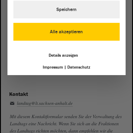
Speichern
Telefon und Fax
Zentrale:
0391 / 560 - 0
Fax:
0391 / 560 - 1123
Alle akzeptieren
Presse- und Öffentlichkeitsarbeit
0391 / 560 - 0
Details anzeigen
Besucherdienst
Impressum
|
Datenschutz
0391 / 560 - 0
Kontakt
landtag@lt.sachsen-anhalt.de
Mit diesem Kontaktformular senden Sie der Verwaltung des
Landtags eine Nachricht. Wenn Sie sich an die Fraktionen
des Landtags richten möchten, dann empfehlen wir die