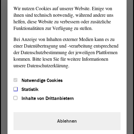
Wir nutzen Cookies auf unserer Website. Einige von
ihnen sind technisch notwendig, während andere uns
helfen, diese Website zu verbessern oder zusätzliche
Funktionalitäten zur Verfügung zu stellen.
Bei Anzeige von Inhalten externer Medien kann es zu
einer Datenübertragung und -verarbeitung entsprechend
der Datenschutzbestimmung der jeweiligen Plattformen
kommen. Bitte lesen Sie für weitere Informationen
unsere Datenschutzerklärung.
Postanschrift
Notwendige Cookies
von Sachsen-Anhalt
Landtag
Statistik
Domplatz 6–9
Inhalte von Drittanbietern
39104 Magdeburg
Wegbeschreibung
Ablehnen
Auf Google Maps