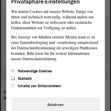
Privatsphäre-Einstellungen
1/5
Wir nutzen Cookies auf unserer Website. Einige von
© ltlsa/stb
ihnen sind technisch notwendig, während andere uns
Alle Landessieger von „Jugend forscht“ präsentiert nochmal
helfen, diese Website zu verbessern oder zusätzliche
kurz ihre Forschungsprojekte und Ergebnisse.
Funktionalitäten zur Verfügung zu stellen.
Hier geht’s zur Preisträgerbroschüre „Jugend forscht 2022“
Bei Anzeige von Inhalten externer Medien kann es zu
einer Datenübertragung und -verarbeitung entsprechend
(PDF)
der Datenschutzbestimmung der jeweiligen Plattformen
Zur Pressemitteilung des Landtags (PDF)
kommen. Bitte lesen Sie für weitere Informationen
unsere Datenschutzerklärung.
Notwendige Cookies
Statistik
Inhalte von Drittanbietern
Folgende Fraktionen sind im Landtag von Sachsen-
Anhalt vertreten:
Ablehnen