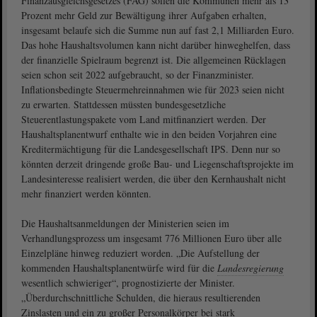
Finanzausgleichsgesetzes (FAG) sollen die Kommunen mehr als 13
Prozent mehr Geld zur Bewältigung ihrer Aufgaben erhalten,
insgesamt belaufe sich die Summe nun auf fast 2,1 Milliarden Euro.
Das hohe Haushaltsvolumen kann nicht darüber hinweghelfen, dass
der finanzielle Spielraum begrenzt ist. Die allgemeinen Rücklagen
seien schon seit 2022 aufgebraucht, so der Finanzminister.
Inflationsbedingte Steuermehreinnahmen wie für 2023 seien nicht
zu erwarten. Stattdessen müssten bundesgesetzliche
Steuerentlastungspakete vom Land mitfinanziert werden. Der
Haushaltsplanentwurf enthalte wie in den beiden Vorjahren eine
Kreditermächtigung für die Landesgesellschaft IPS. Denn nur so
könnten derzeit dringende große Bau- und Liegenschaftsprojekte im
Landesinteresse realisiert werden, die über den Kernhaushalt nicht
mehr finanziert werden könnten.
Die Haushaltsanmeldungen der Ministerien seien im
Verhandlungsprozess um insgesamt 776 Millionen Euro über alle
Einzelpläne hinweg reduziert worden. „Die Aufstellung der
kommenden Haushaltsplanentwürfe wird für die
Landesregierung
wesentlich schwieriger“, prognostizierte der Minister.
„Überdurchschnittliche Schulden, die hieraus resultierenden
Zinslasten und ein zu großer Personalkörper bei stark