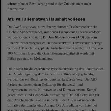
schrumpfender Bevölkerung sind in der Zukunft nicht mehr
finanzierbar.“
AfD will alternativen Haushalt vorlegen
Die
Landesregierung
nutze finanzpolitische Taschenspielertricks
(globale Minderausgabe), mit denen Finanzierungslücken verdeckt
werden sollen, kritisierte
den vom
Dr. Jan Moldenhauer (AfD)
Finanzminister vorgelegten Haushaltsentwurf. Unverständnis errege
bei der AfD auch die geplante Aufnahme von Krediten in Höhe von
190 Millionen Euro, die Generationengerechtigkeit werde mit
Füßen getreten, so Moldenhauer.
Die Kosten für die exorbitante Personalausstattung des Landes sollen
laut
Landesregierung
durch einen Einstellungsstopp gebändigt
werden, das sei allerdings der denkbar falscheste Weg. Die AfD
fordert stattdessen einen Geldstopp für die „Asyl- und
Integrationsindustrie, Klimawende und Klimawahnsinn, Kampf
gegen Rechts und Gender-Mainstreaming“. Die AfD setzt sich für
eine Abschiebeoffensive ein und erteilt der Grüner-Wasserstoff-
Initiative des Landes eine Absage. Die Ansiedlung von Intel bei
Magdeburg bezeichnete Moldenhauer als „wirtschaftspolitisches