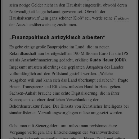
seien nötige Gelder nicht in den Haushalt eingestellt, obwohl deren
Notwendigkeit lange bekannt gewesen sei. Obwohl der
Haushaltsentwurf „ein ganz schöner Kloß“ sei, werde seine
Fraktion
der Ausschussüberweisung zustimmen.
„Finanzpolitisch antizyklisch arbeiten“
Es gebe einige große Bauprojekte im Land; die im neuen
Rekordhaushalt nun bereitgestellten 190 Millionen Euro für die IPS
sei als Anschubfinanzierung gedacht, erklärte
.
Guido Heuer (CDU)
Insgesamt müssten allerdings die geplanten Ausgaben des Landes
vollumfänglich auf den Prüfstand gestellt werden. „Welche
Ausgaben will und kann sich das Land überhaupt erlauben?“, fragte
Heuer. Transparenz und Effizienz müssten Hand in Hand gehen.
Sachsen-Anhalt brauche eine echte Digitalisierung, die in ihrer
Konsequenz zu einer deutlichen Verschlankung der
Behördenstruktur führe. Der Einsatz von Künstlicher Intelligenz bei
standardisierten Verwaltungsvorgängen müsse umgesetzt werden.
Gehe man mit Steuergeldern um, müsse man revisionssichere
Vorgänge verfolgen. Die Entscheidungen der Verantwortlichen
müssten jederzeit nachvollziehbar sein, so Heuer. Das Land müsse