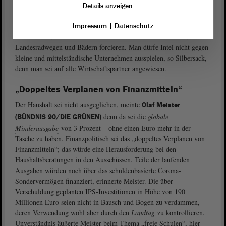
Zugleich müsse die
Landesregierung
aber darauf achten, die
Details anzeigen
Gesamtschulden des Landes von über 22 Milliarden Euro nicht
weiter ansteigen zu lassen. Das Land brauche eine attraktive
Impressum
|
Datenschutz
Infrastruktur, die FDP wolle den Ausbau von Landesstraßen,
Landesradwegen und Bädern forcieren. Man dürfe Intel nicht gegen
kleine und mittelständische Unternehmen ausspielen, so Silbersack,
denn man sei auf alle Wirtschaftspartner angewiesen.
„Doppeltes Verplanen von Finanzmitteln“
Der Haushalt sei nicht ausgeglichen, meinte
Olaf Meister
denn da sei die
globale
(BÜNDNIS 90/DIE GRÜNEN)
Minderausgabe
von 3 Prozent – ohne einen Euro mehr in der
Tasche zu haben. Finanzpolitisch sei das „doppeltes Verplanen von
Finanzmitteln“; das würde eine Herausforderung bei den
Haushaltsberatungen in den Ausschüssen. Teile der laufenden
Ausgaben würden noch über das schuldenbasierte Corona-
Sondervermögen finanziert, erinnerte Meister. Die über
Verschuldung geplanten IPS-Investitionen in Höhe von 190
Millionen Euro seien nicht in Bausch und Bogen zu verdammen,
deren Verwendung wohl aber durch den
Landtag
zu kontrollieren.
Unverständnis äußerte Meister beim Thema „freie Schulen“, hier