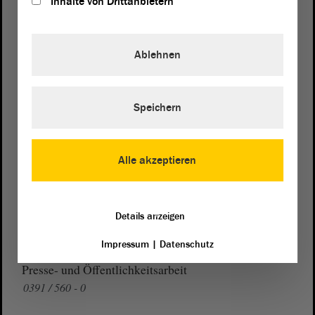
Inhalte von Drittanbietern
Postanschrift
Ablehnen
von Sachsen-Anhalt
Landtag
Domplatz 6–9
39104 Magdeburg
Speichern
Wegbeschreibung
Auf Google Maps
Alle akzeptieren
Telefon und Fax
Details anzeigen
Zentrale:
0391 / 560 - 0
Fax:
0391 / 560 - 1123
Impressum
|
Datenschutz
Presse- und Öffentlichkeitsarbeit
0391 / 560 - 0