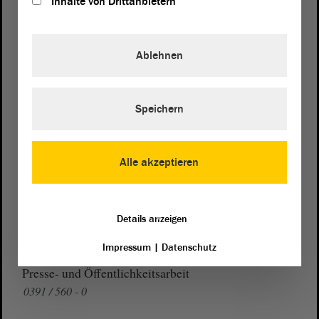
Inhalte von Drittanbietern
Postanschrift
Ablehnen
von Sachsen-Anhalt
Landtag
Domplatz 6–9
39104 Magdeburg
Speichern
Wegbeschreibung
Auf Google Maps
Alle akzeptieren
Telefon und Fax
Details anzeigen
Zentrale:
0391 / 560 - 0
Fax:
0391 / 560 - 1123
Impressum
|
Datenschutz
Presse- und Öffentlichkeitsarbeit
0391 / 560 - 0