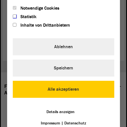
Flächenland sei und daher zunächst genügend Personal für die
Notwendige Cookies
Streifenwagen gefunden werden müsse.
Statistik
Am Ende der
Debatte
wurde der
Antrag
zur weiteren
Beratung
in
Inhalte von Drittanbietern
den
Ausschuss
für Inneres und Sport überwiesen.
Zum Antrag der Fraktion BÜNDNIS 90/DIE GRÜNEN (PDF)
Ablehnen
Speichern
Folgende Fraktionen sind im Landtag von Sachsen-
Alle akzeptieren
Anhalt vertreten:
Details anzeigen
Impressum
|
Datenschutz