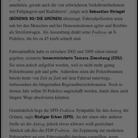
annehmen, gerade auch die von schwächeren Verkehrsteilnehmern
wie Fußgängern und Radfahrern“, zeigte sich
Sebastian Striegel
überzeugt. Fahrradpolizisten seien
(BÜNDNIS 90/DIE GRÜNEN)
nah bei den Menschen und bei Demonstrationen agiler und flexibler
als Streifenwagen. Als Ausstattung denkt seine
Fraktion
an S-
Pedelecs, die bis zu 45 km/h schnell sind.
Fahrradstaffeln habe es zwischen 2002 und 2009 schon einmal
gegeben, erinnerte
.
Innenministerin Tamara Zieschang (CDU)
Sie seien jedoch aufgelöst worden, weil es nicht mehr genug
Polizeibeamte gab und gebe. Außerdem seien die Polizeibeamten
bereits heute von Zeit zu Zeit auf dem Fahrrad unterwegs,
insbesondere die bürgernahen Regionalbereichsbeamten. Noch in
diesem Jahr sollen 50 Pedelecs angeschafft werden, damit diese auch
längere Wege absolvieren könnten.
Grundsätzlich hege die SPD-
Fraktion
Sympathie für den
Antrag
der
Grünen, sagte
. An der einen oder anderen
Rüdiger Erben (SPD)
Stelle sei der
Antrag
jedoch etwas schwarz-weiß gezeichnet.
Ähnlich sah dies die FDP-
Fraktion
. Als Ergänzung zur modernen
Polizeiarbeit sei eine Fahrradstaffel durchaus vorstellbar, wenn