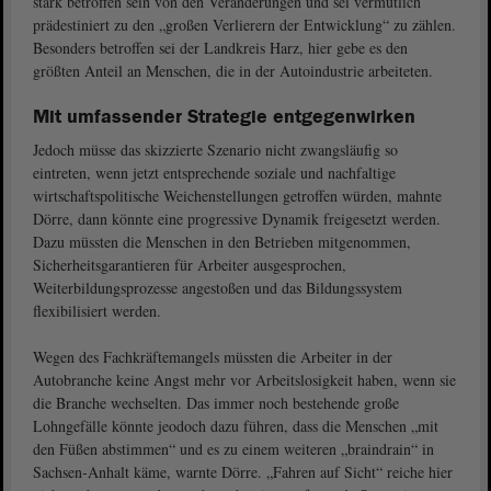
stark betroffen sein von den Veränderungen und sei vermutlich
prädestiniert zu den „großen Verlierern der Entwicklung“ zu zählen.
Besonders betroffen sei der Landkreis Harz, hier gebe es den
größten Anteil an Menschen, die in der Autoindustrie arbeiteten.
Mit umfassender Strategie entgegenwirken
Jedoch müsse das skizzierte Szenario nicht zwangsläufig so
eintreten, wenn jetzt entsprechende soziale und nachfaltige
wirtschaftspolitische Weichenstellungen getroffen würden, mahnte
Dörre, dann könnte eine progressive Dynamik freigesetzt werden.
Dazu müssten die Menschen in den Betrieben mitgenommen,
Sicherheitsgarantieren für Arbeiter ausgesprochen,
Weiterbildungsprozesse angestoßen und das Bildungssystem
flexibilisiert werden.
Wegen des Fachkräftemangels müssten die Arbeiter in der
Autobranche keine Angst mehr vor Arbeitslosigkeit haben, wenn sie
die Branche wechselten. Das immer noch bestehende große
Lohngefälle könnte jeodoch dazu führen, dass die Menschen „mit
den Füßen abstimmen“ und es zu einem weiteren „braindrain“ in
Sachsen-Anhalt käme, warnte Dörre. „Fahren auf Sicht“ reiche hier