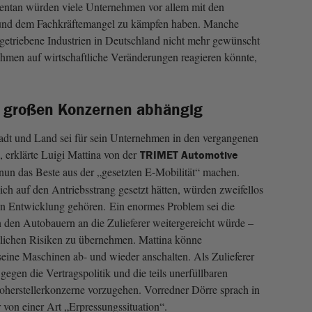
entan würden viele Unternehmen vor allem mit den
und dem Fachkräftemangel zu kämpfen haben. Manche
iegetriebene Industrien in Deutschland nicht mehr gewünscht
nehmen auf wirtschaftliche Veränderungen reagieren könnte,
on großen Konzernen abhängig
tadt und Land sei für sein Unternehmen in den vergangenen
, erklärte Luigi Mattina von der
TRIMET Automotive
un das Beste aus der „gesetzten E-Mobilität“ machen.
ch auf den Antriebsstrang gesetzt hätten, würden zweifellos
len Entwicklung gehören. Ein enormes Problem sei die
n den Autobauern an die Zulieferer weitergereicht würde –
tlichen Risiken zu übernehmen. Mattina könne
seine Maschinen ab- und wieder anschalten. Als Zulieferer
gegen die Vertragspolitik und die teils unerfüllbaren
herstellerkonzerne vorzugehen. Vorredner Dörre sprach in
on einer Art „Erpressungssituation“.