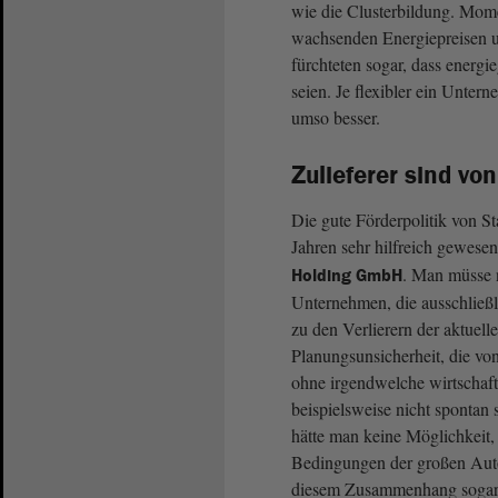
wie die Clusterbildung. Mom
wachsenden Energiepreisen 
fürchteten sogar, dass energ
seien. Je flexibler ein Unter
umso besser.
Zulieferer sind v
Die gute Förderpolitik von S
Jahren sehr hilfreich gewesen
. Man müsse n
Holding GmbH
Unternehmen, die ausschließli
zu den Verlierern der aktuel
Planungsunsicherheit, die vo
ohne irgendwelche wirtschaf
beispielsweise nicht spontan 
hätte man keine Möglichkeit, 
Bedingungen der großen Auto
diesem Zusammenhang sogar v