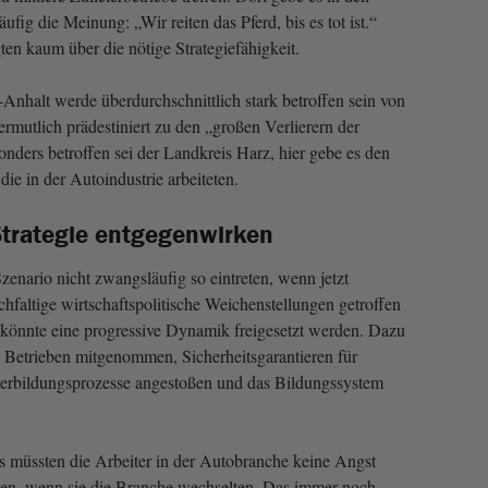
fig die Meinung: „Wir reiten das Pferd, bis es tot ist.“
ten kaum über die nötige Strategiefähigkeit.
nhalt werde überdurchschnittlich stark betroffen sein von
rmutlich prädestiniert zu den „großen Verlierern der
nders betroffen sei der Landkreis Harz, hier gebe es den
ie in der Autoindustrie arbeiteten.
trategie entgegenwirken
zenario nicht zwangsläufig so eintreten, wenn jetzt
hfaltige wirtschaftspolitische Weichenstellungen getroffen
könnte eine progressive Dynamik freigesetzt werden. Dazu
 Betrieben mitgenommen, Sicherheitsgarantieren für
terbildungsprozesse angestoßen und das Bildungssystem
 müssten die Arbeiter in der Autobranche keine Angst
ben, wenn sie die Branche wechselten. Das immer noch