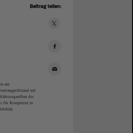
Beitrag teilen:
en am
bsstrangprüfstand mit
fahrzeugaufbau des
uts für Kompetenz in
bilität.