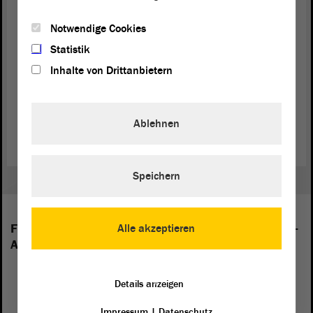
Kommentierte Tagesordnung für die September-Sitzungen (PDF;
Notwendige Cookies
548.78 KB)
Statistik
Übersichtsseite für die September-Sitzungen
Inhalte von Drittanbietern
Tagesordnung für die September-Sitzungen (PDF; 524.82 KB)
Zeitplan für die September-Sitzungen (PDF; 116.36 KB)
Ablehnen
Speichern
Folgende Fraktionen sind im Landtag von Sachsen-
Alle akzeptieren
Anhalt vertreten:
Details anzeigen
Impressum
|
Datenschutz