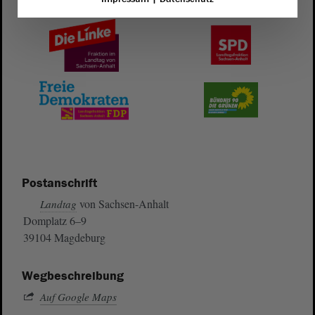
Postanschrift
von Sachsen-Anhalt
Landtag
Domplatz 6–9
39104 Magdeburg
Wegbeschreibung
Auf Google Maps