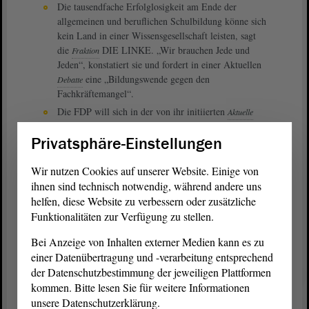
Die tausendfache Erfolglosigkeit am Ende der
allgemeinen und beruflichen Schulbildung könne sich
kein Land in einer Wissensgesellschaft leisten, sagt
die
DIE LINKE. „Wir brauchen Jede und
Fraktion
Jeden“, konstatiert sie und fordert in einer Aktuellen
eine „Bildungswende gegen den
Debatte
Fachkräftemangel“.
Die FDP will sich in der von ihr initiierten
Aktuelle
über das Thema „Chancen der grünen
Debatte
Privatsphäre-Einstellungen
Biotechnologie für die Nahrungsmittelproduktion
und den Forschungsstandort Sachsen-Anhalt nutzen“
austauschen.
Wir nutzen Cookies auf unserer Website. Einige von
ihnen sind technisch notwendig, während andere uns
helfen, diese Website zu verbessern oder zusätzliche
Die Sitzungen des Parlaments am 7. und 8. September 2023
beginnen jeweils um 9.30 Uhr und können wie gewohnt im
Funktionalitäten zur Verfügung zu stellen.
Livestream
mitverfolgt werden.
Bei Anzeige von Inhalten externer Medien kann es zu
einer Datenübertragung und -verarbeitung entsprechend
Alle Redebeiträge und Drucksachen finden Sie in Videoarchiv bzw.
der Datenschutzbestimmung der jeweiligen Plattformen
in der
Parlamentsdokumentation
(PADOKA).
kommen. Bitte lesen Sie für weitere Informationen
Informationen und Drucksachen
unsere Datenschutzerklärung.