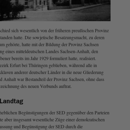
chied sich wesentlich von der früheren preußischen Provinz
standen hatte. Die sowjetische Besatzungsmacht, zu deren
­um gehörte, hatte mit der Bildung der Provinz Sachsen
ng eines mitteldeutschen Landes Sachsen-Anhalt, den
r bereits im Jahr 1929 formuliert hatte, realisiert.
irk Erfurt bei Thürin­gen geblieben, während alle in
klaven anderer deutscher Länder in die neue Gliederung
 Anhalt war Bestandteil der Provinz Sachsen, ohne dass
ezeichnung des neuen Verbunds auftrat.
 Landtag
heblichen Begünstigungen der SED gegenüber den Parteien
e aber insgesamt wesentliche Züge einer demokratischen
lussung und Begün­stigung der SED durch die