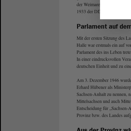
der Weimarer
Republik
gewes
1933 der DDP bzw. der Staats
Parlament auf de
Mit der ersten Sitzung des 
Halle war erstmals ein auf
Parlament des ins Leben tret
In einer eindrucksvollen Ver
deutschen Einheit und zu ein
Am 3. Dezember 1946 wurde i
Erhard Hübener als Minister
Sachsen-Anhalt zu nennen, n
Mittelsachsen und auch Mit­tel
Entscheidung für „Sachsen-A
Provinz bzw. des Landes au
Aus der Provinz wi