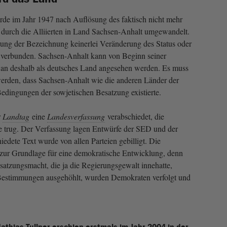
de im Jahr 1947 nach Auflösung des faktisch nicht mehr
durch die Alliierten in Land Sachsen-Anhalt umgewandelt.
ung der Bezeichnung keinerlei Veränderung des Status oder
ng verbunden. Sachsen-Anhalt kann von Beginn seiner
 an deshalb als deutsches Land angesehen werden. Es muss
werden, dass Sachsen-Anhalt wie die anderen Länder der
edingungen der sowje­tischen Besatzung existierte.
r
Landtag
eine
Landesverfassung
verabschie­det, die
e trug. Der Verfassung lagen Entwürfe der SED und der
dete Text wurde von allen Parteien gebilligt. Die
 zur Grundlage für eine demokratische Entwicklung, denn
esatzungsmacht, die ja die Regierungsgewalt innehatte,
Bestimmungen ausgehöhlt, wurden Demokraten verfolgt und
Mathias Tullner erschien erstmals im Jahr 2004 in der