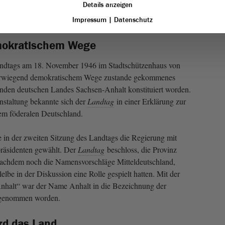
Details anzeigen
en war. Hübener war nach 1945 Mitglied der LDP und vor
partei.
Impressum
|
Datenschutz
mokratischem Wege
Landtags am 18. November 1946 im Stadtschüt­zenhaus von
 vorwiegend demokratischem Wege zustande gekommenes
enden deutschen Landes Sachsen-Anhalt konstituiert worden.
anstaltung bekannte sich der
Landtag
in einer Erklärung zur
em föderalen Deutschland.
n der zweiten Sitzung des Landtags die Re­gierung mit
präsidenten gewählt. Der
Landtag
beschloss, die Provinz
achdem noch die Namensvorschläge Mitteldeutschland,
elbe in der Diskussion eine Rolle gespielt hatten. Mit der
nhalt“ war der Name Anhalt in die Bezeichnung der
fgenommen worden.
rd das Land