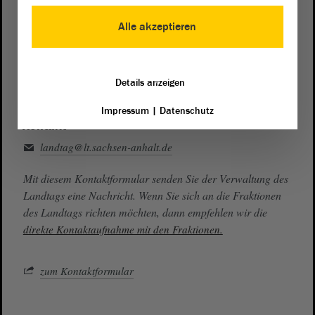
Presse- und Öffentlichkeitsarbeit
0391 / 560 - 0
Alle akzeptieren
Besucherdienst
0391 / 560 - 0
Details anzeigen
Impressum
|
Datenschutz
Kontakt
landtag@lt.sachsen-anhalt.de
Mit diesem Kontaktformular senden Sie der Verwaltung des
Landtags eine Nachricht. Wenn Sie sich an die Fraktionen
des Landtags richten möchten, dann empfehlen wir die
direkte Kontaktaufnahme mit den Fraktionen.
zum Kontaktformular