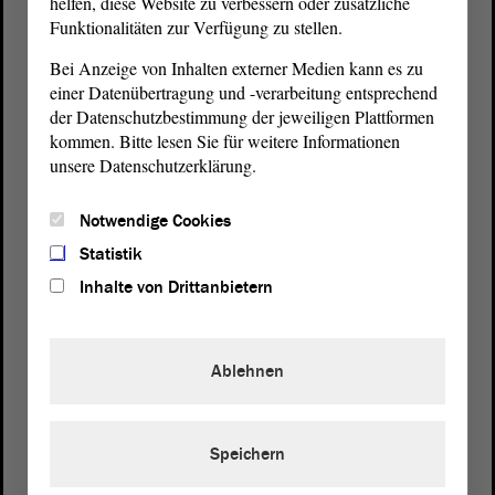
helfen, diese Website zu verbessern oder zusätzliche
Funktionalitäten zur Verfügung zu stellen.
Bei Anzeige von Inhalten externer Medien kann es zu
einer Datenübertragung und -verarbeitung entsprechend
der Datenschutzbestimmung der jeweiligen Plattformen
kommen. Bitte lesen Sie für weitere Informationen
Postanschrift
unsere Datenschutzerklärung.
von Sachsen-Anhalt
Landtag
Domplatz 6–9
Notwendige Cookies
39104 Magdeburg
Statistik
Inhalte von Drittanbietern
Wegbeschreibung
Auf Google Maps
Ablehnen
Telefon und Fax
Zentrale:
0391 / 560 - 0
Fax:
0391 / 560 - 1123
Speichern