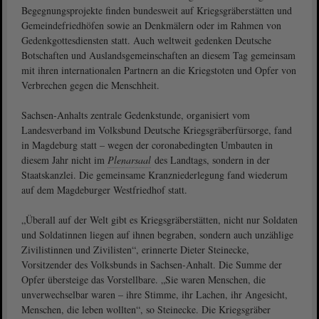
Begegnungsprojekte finden bundesweit auf Kriegsgräberstätten und
Gemeindefriedhöfen sowie an Denkmälern oder im Rahmen von
Gedenkgottesdiensten statt. Auch weltweit gedenken Deutsche
Botschaften und Auslandsgemeinschaften an diesem Tag gemeinsam
mit ihren internationalen Partnern an die Kriegstoten und Opfer von
Verbrechen gegen die Menschheit.
Sachsen-Anhalts zentrale Gedenkstunde, organisiert vom
Landesverband im Volksbund Deutsche Kriegsgräberfürsorge, fand
in Magdeburg statt – wegen der coronabedingten Umbauten in
diesem Jahr nicht im
Plenarsaal
des Landtags, sondern in der
Staatskanzlei. Die gemeinsame Kranzniederlegung fand wiederum
auf dem Magdeburger Westfriedhof statt.
„Überall auf der Welt gibt es Kriegsgräberstätten, nicht nur Soldaten
und Soldatinnen liegen auf ihnen begraben, sondern auch unzählige
Zivilistinnen und Zivilisten“, erinnerte Dieter Steinecke,
Vorsitzender des Volksbunds in Sachsen-Anhalt. Die Summe der
Opfer übersteige das Vorstellbare. „Sie waren Menschen, die
unverwechselbar waren – ihre Stimme, ihr Lachen, ihr Angesicht,
Menschen, die leben wollten“, so Steinecke. Die Kriegsgräber