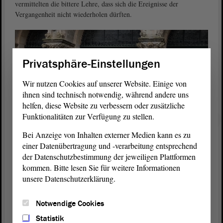
vermittelten die bittere Lehre, dass sich die Ereignisse der
Vergangenheit nicht wiederholen dürften.
Privatsphäre-Einstellungen
Wir nutzen Cookies auf unserer Website. Einige von
ihnen sind technisch notwendig, während andere uns
helfen, diese Website zu verbessern oder zusätzliche
Funktionalitäten zur Verfügung zu stellen.
Bei Anzeige von Inhalten externer Medien kann es zu
einer Datenübertragung und -verarbeitung entsprechend
Landtagspräsident Dr. Gunnar Schellenberger spricht am
der Datenschutzbestimmung der jeweiligen Plattformen
Volkstrauertag das traditionelle Totengedenken.
kommen. Bitte lesen Sie für weitere Informationen
unsere Datenschutzerklärung.
Stephan Hoenen, Superintendent des Evangelischen Kirchenkreises
Magdeburg, rief dazu auf, sich an die Seite der Trauernden zu
stellen. „Trauer braucht Trost“, so der Superintendent. Nach den
Notwendige Cookies
mahnenden Worten sprach Landtagspräsident Dr. Gunnar
Statistik
Schellenberger das Totengedenken. Der sich anschließende