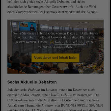
befinden sich gleich sechs Aktuelle Debatten und sieben
abschließende Beratungen über Gesetzentwürfe. Auch die Wahl
eines Vizepräsidenten des Landtags steht wieder auf der Agenda.
Wenn Sie diesen Inhalt laden, können Daten an Drittanbieter
(Twitter) übermittelt und Cookies durch diese Plattformen
gesetzt werden. Unsere
Datenschutzerklärung
enthält
weitere Information dazu.
Akzeptieren und Inhalt laden
Sechs Aktuelle Debatten
Jede der sechs
Fraktion
im
Landtag
nutzte im Dezember noch
einmal die Möglichkeit, eine
Aktuelle Debatte
zu beantragen. Die
CDU-
Fraktion
macht die Migration in Deutschland und Sachsen-
Anhalt zum Thema, die
Fraktion
von BÜNDNIS 90/DIE GRÜNEN
möchte sich der 15. Weltnaturkonferenz in Montreal und deren