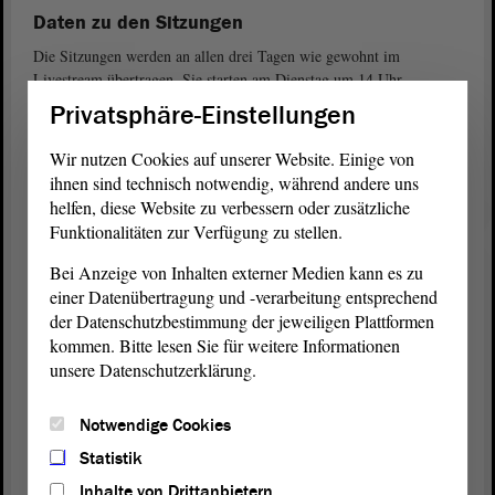
Daten zu den Sitzungen
Die Sitzungen werden an allen drei Tagen wie gewohnt im
Livestream übertragen. Sie starten am Dienstag um 14 Uhr,
Mittwoch und Donnerstag diesmal eine halbe Stunde eher als
Privatsphäre-Einstellungen
gewohnt, also jeweils schon um 9 Uhr.
Wir nutzen Cookies auf unserer Website. Einige von
Im Anschluss an die Sitzungen können alle Redebeiträge auch in
ihnen sind technisch notwendig, während andere uns
unserem gutsortierten Videoarchiv erstmals oder erneut angesehen
helfen, diese Website zu verbessern oder zusätzliche
werden. Hier finden Sie auch alle dazugehörigen Drucksachen den
Funktionalitäten zur Verfügung zu stellen.
Tagesordnungspunkten zugewiesen.
Bei Anzeige von Inhalten externer Medien kann es zu
Kommentierte Tagesordnung für die Dezember-Sitzungen (PDF;
einer Datenübertragung und -verarbeitung entsprechend
147.6 KB)
der Datenschutzbestimmung der jeweiligen Plattformen
kommen. Bitte lesen Sie für weitere Informationen
Übersichtsseite für die Dezember-Sitzungen
unsere Datenschutzerklärung.
Tagesordnung für die Dezember-Sitzungen (PDF; 525.45 KB)
Notwendige Cookies
Zeitplan für die Dezember-Sitzungen (PDF; 127.33 KB)
Statistik
Inhalte von Drittanbietern