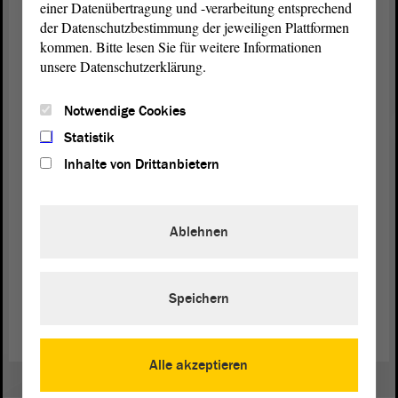
einer Datenübertragung und -verarbeitung entsprechend
ehemalige Kindersoldat/innen
der Datenschutzbestimmung der jeweiligen Plattformen
Finanzielle Unterstützung von
kommen. Bitte lesen Sie für weitere Informationen
Hilfsprogrammen für Kindersoldat/innen
unsere Datenschutzerklärung.
ausbauen
Stopp von Waffenexporten
Notwendige Cookies
Förderung von Friedenserziehung
Statistik
Inhalte von Drittanbietern
Zur „Red Hand Day“-Website (Link)
Ablehnen
An einer „Red Hand Day“-Aktion teilnehmen (Link)
„Red Hand Day“bei UNICEF
Speichern
Alle akzeptieren