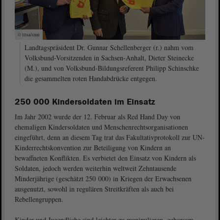
© ltlsa/smü
Landtagspräsident Dr. Gunnar Schellenberger (r.) nahm vom
Volksbund-Vorsitzenden in Sachsen-Anhalt, Dieter Steinecke
(M.), und von Volksbund-Bildungsreferent Philipp Schinschke
die gesammelten roten Handabdrücke entgegen.
250 000 Kindersoldaten im Einsatz
Im Jahr 2002 wurde der 12. Februar als Red Hand Day von
ehemaligen Kindersoldaten und Menschenrechtsorganisationen
eingeführt, denn an diesem Tag trat das Fakultativprotokoll zur UN-
Kinderrechtskonvention zur Beteiligung von Kindern an
bewaffneten Konflikten. Es verbietet den Einsatz von Kindern als
Soldaten, jedoch werden weiterhin weltweit Zehntausende
Minderjährige (geschätzt 250 000) in Kriegen der Erwachsenen
ausgenutzt, sowohl in regulären Streitkräften als auch bei
Rebellengruppen.
Kinder und Jugendliche sind leichter zu manipulieren, gehorsam