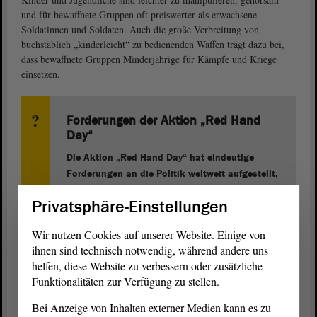
und für bewaffnete Gruppen oft preiswerter als erwachsene
Soldatinnen und Soldaten. Auch die große Verbreitung von
buchstäblich „kinderleicht“ zu bedienenden Waffen trägt dazu bei,
dass bewaffnete Gruppen Minderjährige für Kämpfe und Kriege
einsetzen.
Forderungen der Aktion „Red Hand
Day“
Die Aktion „Red Hand Day“ hat eindeutige
Forderungen an die Politik weltweit aufgestellt,
für deren Umsetzung sie sich einsetzt:
Privatsphäre-Einstellungen
„Straight 18“: Kein Kind unter 18 Jahren darf
Wir nutzen Cookies auf unserer Website. Einige von
in Armeen, bewaffneten Gruppen oder
ihnen sind technisch notwendig, während andere uns
anderen militärischen Verbänden eingesetzt
helfen, diese Website zu verbessern oder zusätzliche
oder geschult werden
Funktionalitäten zur Verfügung zu stellen.
Bestrafung der Verantwortlichen
Bei Anzeige von Inhalten externer Medien kann es zu
Versorgung, Schutz und politisches Asyl für