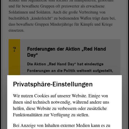
und für bewaffnete Gruppen oft preiswerter als erwachsene
Soldatinnen und Soldaten. Auch die große Verbreitung von
buchstäblich „kinderleicht“ zu bedienenden Waffen trägt dazu bei,
dass bewaffnete Gruppen Minderjährige für Kämpfe und Kriege
einsetzen.
Forderungen der Aktion „Red Hand
Day“
Die Aktion „Red Hand Day“ hat eindeutige
Forderungen an die Politik weltweit aufgestellt,
für deren Umsetzung sie sich einsetzt:
Privatsphäre-Einstellungen
„Straight 18“: Kein Kind unter 18 Jahren darf
Wir nutzen Cookies auf unserer Website. Einige von
in Armeen, bewaffneten Gruppen oder
ihnen sind technisch notwendig, während andere uns
anderen militärischen Verbänden eingesetzt
helfen, diese Website zu verbessern oder zusätzliche
oder geschult werden
Funktionalitäten zur Verfügung zu stellen.
Bestrafung der Verantwortlichen
Bei Anzeige von Inhalten externer Medien kann es zu
Versorgung, Schutz und politisches Asyl für