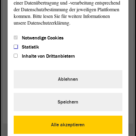
einer Datenübertragung und -verarbeitung entsprechend
ehemalige Kindersoldat/innen
der Datenschutzbestimmung der jeweiligen Plattformen
Finanzielle Unterstützung von
kommen. Bitte lesen Sie für weitere Informationen
Hilfsprogrammen für Kindersoldat/innen
unsere Datenschutzerklärung.
ausbauen
Stopp von Waffenexporten
Notwendige Cookies
Förderung von Friedenserziehung
Statistik
Inhalte von Drittanbietern
Zur „Red Hand Day“-Website (Link)
Ablehnen
An einer „Red Hand Day“-Aktion teilnehmen (Link)
„Red Hand Day“bei UNICEF
Speichern
Alle akzeptieren