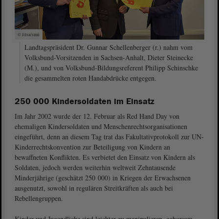
© ltlsa/smü
Landtagspräsident Dr. Gunnar Schellenberger (r.) nahm vom
Volksbund-Vorsitzenden in Sachsen-Anhalt, Dieter Steinecke
(M.), und von Volksbund-Bildungsreferent Philipp Schinschke
die gesammelten roten Handabdrücke entgegen.
250 000 Kindersoldaten im Einsatz
Im Jahr 2002 wurde der 12. Februar als Red Hand Day von
ehemaligen Kindersoldaten und Menschenrechtsorganisationen
eingeführt, denn an diesem Tag trat das Fakultativprotokoll zur UN-
Kinderrechtskonvention zur Beteiligung von Kindern an
bewaffneten Konflikten. Es verbietet den Einsatz von Kindern als
Soldaten, jedoch werden weiterhin weltweit Zehntausende
Minderjährige (geschätzt 250 000) in Kriegen der Erwachsenen
ausgenutzt, sowohl in regulären Streitkräften als auch bei
Rebellengruppen.
Kinder und Jugendliche sind leichter zu manipulieren, gehorsam