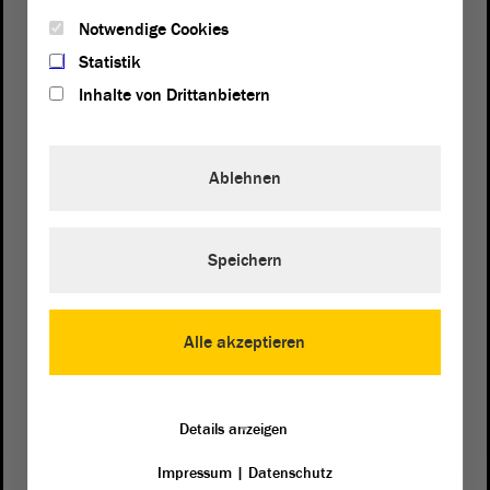
Notwendige Cookies
Statistik
Inhalte von Drittanbietern
Ablehnen
Postanschrift
Speichern
von Sachsen-Anhalt
Landtag
Domplatz 6–9
39104 Magdeburg
Alle akzeptieren
Wegbeschreibung
Details anzeigen
Auf Google Maps
Impressum
|
Datenschutz