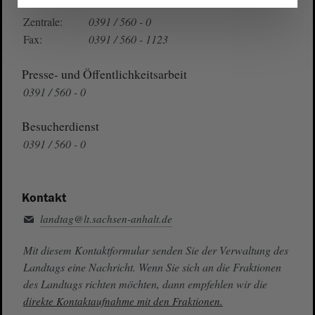
Telefon und Fax
Zentrale:
0391 / 560 - 0
Fax:
0391 / 560 - 1123
Presse- und Öffentlichkeitsarbeit
0391 / 560 - 0
Besucherdienst
0391 / 560 - 0
Kontakt
landtag@lt.sachsen-anhalt.de
Mit diesem Kontaktformular senden Sie der Verwaltung des
Landtags eine Nachricht. Wenn Sie sich an die Fraktionen
des Landtags richten möchten, dann empfehlen wir die
direkte Kontaktaufnahme mit den Fraktionen.