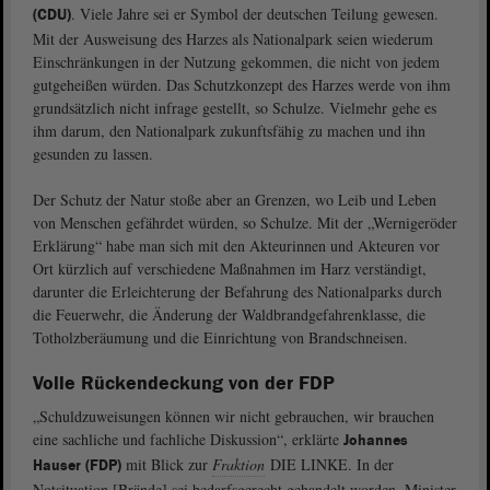
. Viele Jahre sei er Symbol der deutschen Teilung gewesen.
(CDU)
Mit der Ausweisung des Harzes als Nationalpark seien wiederum
Einschränkungen in der Nutzung gekommen, die nicht von jedem
gutgeheißen würden. Das Schutzkonzept des Harzes werde von ihm
grundsätzlich nicht infrage gestellt, so Schulze. Vielmehr gehe es
ihm darum, den Nationalpark zukunftsfähig zu machen und ihn
gesunden zu lassen.
Der Schutz der Natur stoße aber an Grenzen, wo Leib und Leben
von Menschen gefährdet würden, so Schulze. Mit der „Wernigeröder
Erklärung“ habe man sich mit den Akteurinnen und Akteuren vor
Ort kürzlich auf verschiedene Maßnahmen im Harz verständigt,
darunter die Erleichterung der Befahrung des Nationalparks durch
die Feuerwehr, die Änderung der Waldbrandgefahrenklasse, die
Totholzberäumung und die Einrichtung von Brandschneisen.
Volle Rückendeckung von der FDP
„Schuldzuweisungen können wir nicht gebrauchen, wir brauchen
eine sachliche und fachliche Diskussion“, erklärte
Johannes
mit Blick zur
Fraktion
DIE LINKE. In der
Hauser (FDP)
Notsituation [Brände] sei bedarfsgerecht gehandelt worden, Minister