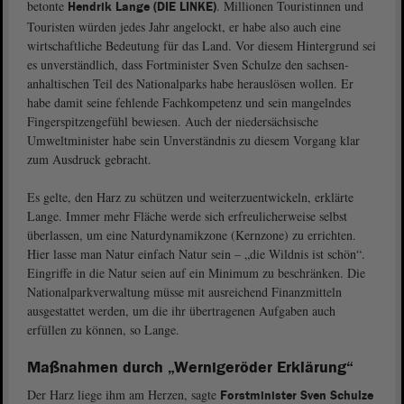
betonte
. Millionen Touristinnen und
Hendrik Lange (DIE LINKE)
Touristen würden jedes Jahr angelockt, er habe also auch eine
wirtschaftliche Bedeutung für das Land. Vor diesem Hintergrund sei
es unverständlich, dass Fortminister Sven Schulze den sachsen-
anhaltischen Teil des Nationalparks habe herauslösen wollen. Er
habe damit seine fehlende Fachkompetenz und sein mangelndes
Fingerspitzengefühl bewiesen. Auch der niedersächsische
Umweltminister habe sein Unverständnis zu diesem Vorgang klar
zum Ausdruck gebracht.
Es gelte, den Harz zu schützen und weiterzuentwickeln, erklärte
Lange. Immer mehr Fläche werde sich erfreulicherweise selbst
überlassen, um eine Naturdynamikzone (Kernzone) zu errichten.
Hier lasse man Natur einfach Natur sein – „die Wildnis ist schön“.
Eingriffe in die Natur seien auf ein Minimum zu beschränken. Die
Nationalparkverwaltung müsse mit ausreichend Finanzmitteln
ausgestattet werden, um die ihr übertragenen Aufgaben auch
erfüllen zu können, so Lange.
Maßnahmen durch „Wernigeröder Erklärung“
Der Harz liege ihm am Herzen, sagte
Forstminister Sven Schulze