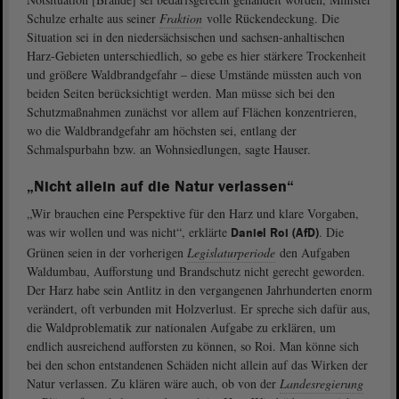
Schulze erhalte aus seiner
Fraktion
volle Rückendeckung. Die
Situation sei in den niedersächsischen und sachsen-anhaltischen
Harz-Gebieten unterschiedlich, so gebe es hier stärkere Trockenheit
und größere Waldbrandgefahr – diese Umstände müssten auch von
beiden Seiten berücksichtigt werden. Man müsse sich bei den
Schutzmaßnahmen zunächst vor allem auf Flächen konzentrieren,
wo die Waldbrandgefahr am höchsten sei, entlang der
Schmalspurbahn bzw. an Wohnsiedlungen, sagte Hauser.
„Nicht allein auf die Natur verlassen“
„Wir brauchen eine Perspektive für den Harz und klare Vorgaben,
was wir wollen und was nicht“, erklärte
. Die
Daniel Roi (AfD)
Grünen seien in der vorherigen
Legislaturperiode
den Aufgaben
Waldumbau, Aufforstung und Brandschutz nicht gerecht geworden.
Der Harz habe sein Antlitz in den vergangenen Jahrhunderten enorm
verändert, oft verbunden mit Holzverlust. Er spreche sich dafür aus,
die Waldproblematik zur nationalen Aufgabe zu erklären, um
endlich ausreichend aufforsten zu können, so Roi. Man könne sich
bei den schon entstandenen Schäden nicht allein auf das Wirken der
Natur verlassen. Zu klären wäre auch, ob von der
Landesregierung