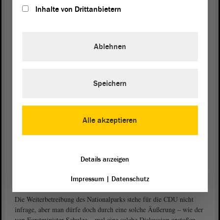
Das länderübergreifende Naturschutzprojekt Harz sei zu verteidigen,
Inhalte von Drittanbietern
forderte
. Es
Wolfgang Aldag (BÜNDNIS 90/DIE GRÜNEN)
zeigten sich nun die negativen Folgen des Wechsels des zuständigen
Ministeriums, wenn abseits vom Naturschutzgedanken politisch
Ablehnen
Einfluss auf die Geschicke des Nationalparks ausgeübt werde.
Nationalparke seien keine ideologisch geprägte Idee der Grünen, so
Aldag, sondern schon anderthalb Jahrhunderte alt. Das
Nationalparkgesetz des Landes bilde den Rahmen, der heute noch
Speichern
seine Gültigkeit habe. Wer an die naturschutzfachlichen Grundlagen
herangehe, der habe die Zusammenhänge nicht ganz erkannt oder
verstanden, kritisierte Aldag in Richtung Forstminister: „Überlegen
Alle akzeptieren
Sie bitte genau, welche Auswirkungen solche Äußerungen haben
und welches Licht diese auf unser Land werfen.“ Ein Ausstieg aus
dem Gemeinschaftsprojekt Nationalpark hätte große negative
Folgen, nicht nur auf Förderrichtlinien und das Naturmonument
Details anzeigen
„Grünes Band“.
Impressum
|
Datenschutz
Waldumbau kostet eine Milliarde Euro
Die Weiterbetreibung des Nationalparks stehe für die CDU nicht
infrage, aber man dürfe doch durch eine solche Äußerung – wie der
von Forstminister Schulze – mal eine solche Diskussion anstoßen,