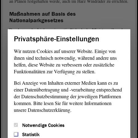
an Plänen festgehalten werde, auch im Harz Windräder zu errichten.
Maßnahmen auf Basis des
Nationalparkgesetzes
Der
Antrag
der Linken sei verständlich, da der Minister während
der vorhergehenden Regierungsbefragung tatsächlich den
Privatsphäre-Einstellungen
Nationalpark infrage gestellt habe, wenn sich des Ministers Ziele
nicht zeitnah umsetzen ließen, erklärte
. Durch
Elrid Pasbrig (SPD)
Wir nutzen Cookies auf unserer Website. Einige von
die Wernigeröder Erklärung sei nun vorerst Abhilfe geschaffen
ihnen sind technisch notwendig, während andere uns
worden. Sich vom gemeinsamen Konzept des Nationalparks zu
helfen, diese Website zu verbessern oder zusätzliche
verabschieden, wäre ohnedies ein nicht wiedergutzumachender
Funktionalitäten zur Verfügung zu stellen.
Fehler gewesen. Im Konzept sei vorgesehen, dass 75 Prozent der
Fläche des Nationalparks als „natürliche Vielfalt durch Wildnis“
Bei Anzeige von Inhalten externer Medien kann es zu
erhalten werde. Hochmoore und Buchenwälder könnten so
einer Datenübertragung und -verarbeitung entsprechend
geschützt, die natürliche Wiederbesiedlung vorangebracht werden.
der Datenschutzbestimmung der jeweiligen Plattformen
Es bestehe die Aufgabe, in bestimmten Bereichen den Brandschutz
kommen. Bitte lesen Sie für weitere Informationen
zu verstärken, dabei aber in die Natur einzugreifen. Letzteres müsse
unsere Datenschutzerklärung.
jedoch mit dem Nationalparkgesetz vereinbar sein, konstatierte
Pasbrig.
Notwendige Cookies
Äußerungen mit großen Auswirkungen
Statistik