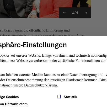
1/4
azu beizutragen, die öffentliche Erinnerung und
e der Weimarer
Republik
als erster deutscher
Demokratie
pekte zu öffnen und beschäftigte sich mit zentralen Landes-
sphäre-Einstellungen
Länder der Weimarer
Republik
sowie der preußischen
ookies auf unserer Website. Einige von ihnen sind technisch notwendi
lfen, diese Website zu verbessern oder zusätzliche Funktionalitäten zu
vergessen
on Inhalten externer Medien kann es zu einer Datenübertragung und -v
e oft die junge
Demokratie
vor Ort erst aufbauten und mit
der Datenschutzbestimmung der jeweiligen Plattformen kommen. Bitte 
inigen Fällen aber auch gegen sie arbeiteten und an ihrer
mationen unsere Datenschutzerklärung.
d heute weitgehend vergessen.
ige Cookies
Statistik
ich der föderalen Traditionen der Bundesrepublik soll mit
rojektergebnisse entgegengewirkt werden. Gezeigt werden
von Drittanbietern