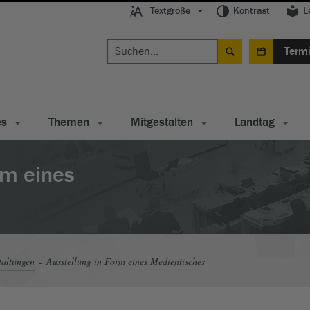
Textgröße
Kontrast
L
Term
es
Themen
Mitgestalten
Landtag
rm eines
taltungen
Ausstellung in Form eines Medientisches