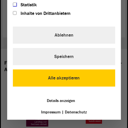
die fünf genannten Beitrittsprioritäten anknüpfen.
Statistik
Inhalte von Drittanbietern
Pressemitteilung „Delegationsreise Tirana“ (PDF; 431.81 KB)
Ablehnen
Speichern
Folgende Fraktionen sind im Landtag von Sachsen-
Anhalt vertreten:
Alle akzeptieren
Details anzeigen
Impressum
|
Datenschutz