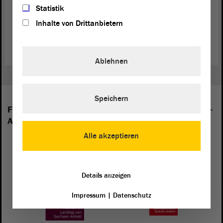
die fünf genannten Beitrittsprioritäten anknüpfen.
Statistik
Inhalte von Drittanbietern
Pressemitteilung „Delegationsreise Tirana“ (PDF; 431.81 KB)
Ablehnen
Speichern
Folgende Fraktionen sind im Landtag von Sachsen-
Anhalt vertreten:
Alle akzeptieren
Details anzeigen
Impressum
|
Datenschutz