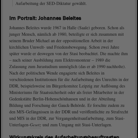
Aufarbeitung der SED-Diktatur gewählt.
Im Portrait: Johannes Beleites
Johannes Beleites wurde 1967 in Halle (Saale) geboren. Schon als
junger Mensch, nämlich ab 1980, beteiligte er sich zusammen mit
seinem Bruder Michael an der oppositionellen Arbeit in der
kirchlichen Umwelt- und Friedensbewegung. Schon zwei Jahre
später wurde er deswegen von der Stasi beobachtet. Die machte ihm
‒ nach seiner Ausbildung zum Elektromonteur ‒ 1989 die
Zulassung zum Jurastudium unmöglich (das er ab 1990 nachholte).
Nach der politischen Wende engagierte sich Beleites in
verschiedenen Institutionen für die Aufarbeitung des Unrechts in der
DDR, beispielsweise im Bürgerkomitee Leipzig zur Auflösung des
Ministeriums für Staatssicherheit oder als freier Mitarbeiter in der
Gedenkstätte Berlin-Hohenschönhausen und in der Abteilung
Bildung und Forschung der Gauck-Behörde. Er forschte zudem zu
den MfS-Gefängnissen in der DDR und veröffentlichte zu Strafrecht
und MfS in der DDR, zur Vergangenheitsaufarbeitung, zum Stasi-
Unterlagen-
Gesetz
und zum Umgang mit Stasi-Unterlagen.
Wirkungskreis des Aufarbeitungsbeauftragten