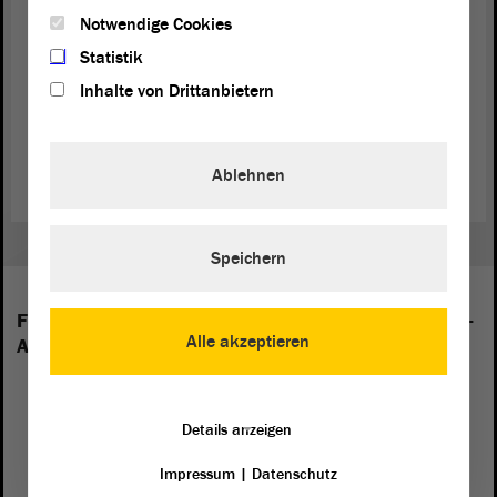
dem Umgang mit Folgeschäden durch Haft, Heimerziehung,
Notwendige Cookies
Staatsdoping oder Zwangsadoption, nach den Spätfolgen der SED-
Diktatur, nach den Folgen der SED-Diktatur für die Landwirtschaft
Statistik
(Stichwort LPG) oder nach den Folge-Zusammenhängen von NS-
Inhalte von Drittanbietern
und SED-Diktatur.
Wahlvorschlag „Aufarbeitungsbeauftragte/r“ (PDF)
Ablehnen
Speichern
Folgende Fraktionen sind im Landtag von Sachsen-
Alle akzeptieren
Anhalt vertreten:
Details anzeigen
Impressum
|
Datenschutz