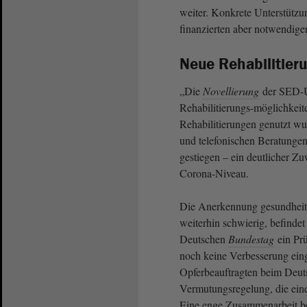
weiter. Konkrete Unterstütz
finanzierten aber notwendige
Neue Rehabilitier
„Die
Novellierung
der SED-U
Rehabilitierungs-möglichkeite
Rehabilitierungen genutzt wu
und telefonischen Beratungen
gestiegen – ein deutlicher Z
Corona-Niveau.
Die Anerkennung gesundheitl
weiterhin schwierig, befinde
Deutschen
Bundestag
ein Prü
noch keine Verbesserung eing
Opferbeauftragten beim Deu
Vermutungsregelung, die eine
Eine enge Zusammenarbeit be