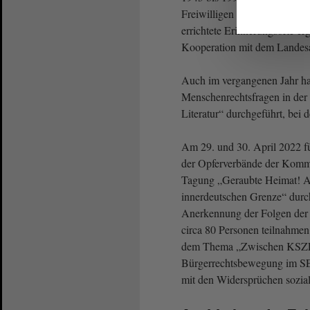
Freiwilligen Sozialen Jahr. 
errichtete Erinnerungsorte er
Kooperation mit dem Landes
Auch im vergangenen Jahr ha
Menschenrechtsfragen in der
Literatur“ durchgeführt, bei
Am 29. und 30. April 2022 fü
der Opferverbände der Kommu
Tagung „Geraubte Heimat! Ak
innerdeutschen Grenze“ durc
Anerkennung der Folgen der
circa 80 Personen teilnahmen 
dem Thema „Zwischen KSZE-P
Bürgerrechtsbewegung im SED
mit den Widersprüchen sozial