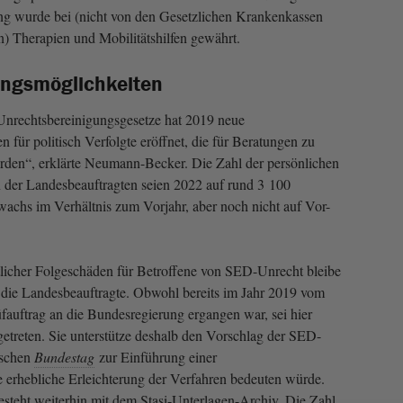
ung wurde bei (nicht von den Gesetzlichen Krankenkassen
n) Therapien und Mobilitätshilfen gewährt.
ungsmöglichkeiten
nrechtsbereinigungsgesetze hat 2019 neue
n für politisch Verfolgte eröffnet, die für Beratungen zu
rden“, erklärte Neumann-Becker. Die Zahl der persönlichen
 der Landesbeauftragten seien 2022 auf rund 3 100
uwachs im Verhältnis zum Vorjahr, aber noch nicht auf Vor-
icher Folgeschäden für Betroffene von SED-Unrecht bleibe
t die Landesbeauftragte. Obwohl bereits im Jahr 2019 vom
fauftrag an die Bundesregierung ergangen war, sei hier
etreten. Sie unterstütze deshalb den Vorschlag der SED-
tschen
Bundestag
zur Einführung einer
 erhebliche Erleichterung der Verfahren bedeuten würde.
steht weiterhin mit dem Stasi-Unterlagen-Archiv. Die Zahl