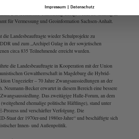
Die Karte enthält nun 540 Datensätze und wurde um bereits
Impressum
|
Datenschutz
gänzt. Die technische Umsetzung erfolgt weiter zuverlässig in
amt für Vermessung und Geoinformation Sachsen-Anhalt.
t die Landesbeauftragte wieder Schulprojekte zu
 DDR und zum „Archipel Gulag in der sowjetischen
 denen circa 835 Teilnehmende erreicht wurden.
hrte die Landesbeauftragte in Kooperation mit der Union
nistischen Gewaltherrschaft in Magdeburg die Hybrid-
tion Ungeziefer – 70 Jahre Zwangsaussiedlungen an der
h. Neumann-Becker erwartet in diesem Bereich eine bessere
 Zwangsaussiedlung. Das zweitägige Halle-Forum, an dem
(weitgehend ehemalige politische Häftlinge), stand unter
rozess und verschärfter Verfolgung. Die
-Staat der 1970er-und 1980er-Jahre“ und beschäftigte sich
istischer Innen- und Außenpolitik.