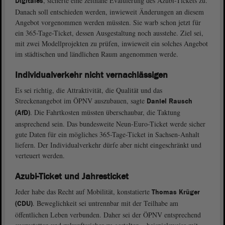
, sicherte eine zeitnahe Evaluierung des Azubi-Tickets zu.
Digitales
Danach soll entschieden werden, inwieweit Änderungen an diesem
Angebot vorgenommen werden müssten. Sie warb schon jetzt für
ein 365-Tage-Ticket, dessen Ausgestaltung noch ausstehe. Ziel sei,
mit zwei Modellprojekten zu prüfen, inwieweit ein solches Angebot
im städtischen und ländlichen Raum angenommen werde.
Individualverkehr nicht vernachlässigen
Es sei richtig, die Attraktivität, die Qualität und das
Streckenangebot im ÖPNV auszubauen, sagte
Daniel Rausch
. Die Fahrtkosten müssten überschaubar, die Taktung
(AfD)
ansprechend sein. Das bundesweite Neun-Euro-Ticket werde sicher
gute Daten für ein mögliches 365-Tage-Ticket in Sachsen-Anhalt
liefern. Der Individualverkehr dürfe aber nicht eingeschränkt und
verteuert werden.
Azubi-Ticket und Jahresticket
Jeder habe das Recht auf Mobilität, konstatierte
Thomas Krüger
. Beweglichkeit sei untrennbar mit der Teilhabe am
(CDU)
öffentlichen Leben verbunden. Daher sei der ÖPNV entsprechend